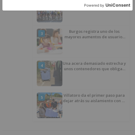
2
triunfo de Johnson animan la
penúltima jornada de la Vuelta a
Burgos
Burgos registra uno de los
3
mayores aumentos de usuarios
de ‘Conciliamos Verano’, con
1.267 niños
Una acera demasiado estrecha y
4
unos contenedores que obligan
a buscar otro camino
Villatoro da el primer paso para
5
dejar atrás su aislamiento con el
inicio de la senda peatonal y
ciclista