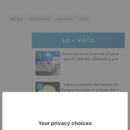
Burgos
recaudados
donación
aecc
LO + VISTO
Detienen a un joven de 27 años
1
por el robo de cableado y por
atentado contra los agentes
Calor y posibles tormentas en
2
Burgos durante el eclipse del 12
de agosto
Santiago Lencina, nuevo
3
refuerzo del Burgos CF para la
temporada 2026/27