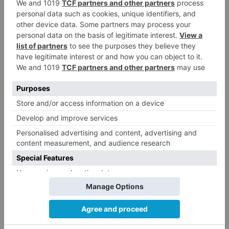
El Burgos CF anuncia que Álex
4
Lizancos ha sido operado con
éxito del menisco de su rodilla
izquierda
Detenidas tres personas en
5
Quintanar de la Sierra con
hachís, cocaína y marihuana
ocultos en su vehículo
LO ÚLTIMO
El Ayuntamiento de Burgos
1
replica al PSOE: «No se han
interrumpido» las
desinfecciones municipales
Una fuga combativa y otro