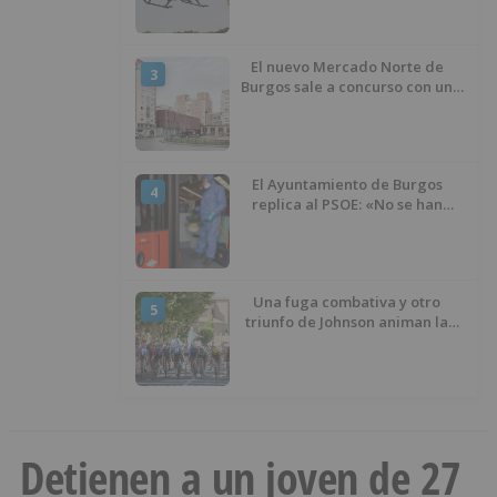
El nuevo Mercado Norte de
3
Burgos sale a concurso con un
presupuesto de 21,7 millones
El Ayuntamiento de Burgos
4
replica al PSOE: «No se han
interrumpido» las
desinfecciones municipales
Una fuga combativa y otro
5
triunfo de Johnson animan la
penúltima jornada de la Vuelta a
Burgos
Detienen a un joven de 27