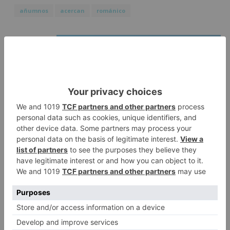
añumnos
acercan
románico
LO + VISTO
Detienen a un joven de 27 años
1
por el robo de cableado y por
atentado contra los agentes
Calor y posibles tormentas en
2
Burgos durante el eclipse del 12
de agosto
Santiago Lencina, nuevo
3
refuerzo del Burgos CF para la
temporada 2026/27