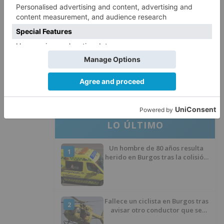
El Burgos CF anuncia que Álex
4
Lizancos ha sido operado con
éxito del menisco de su rodilla
izquierda
Detenidas tres personas en
5
Quintanar de la Sierra con
hachís, cocaína y marihuana
ocultos en su vehículo
LO ÚLTIMO
Un hombre de 80 años resulta
1
herido en Burgos tras la colisión
entre un turismo y un camión
Fallece un ciclista en Burgos tras
2
avisar otro conductor que se
había caído de la bicicleta