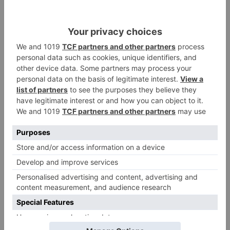
responsables de la Fundación Atapuerca, han
elaborado un portalápices decorado con
elementos naturales (ramas, cuerdas, madera,
etc). Con esta actividad también se pretende
fomentar la creatividad, la expresión artística y
la conciencia por el cuidado del medio ambiente.
personas
participan
jornada
limpiemos
sierra
LO + VISTO
Fallece un ciclista en Burgos tras
1
avisar otro conductor que se
había caído de la bicicleta