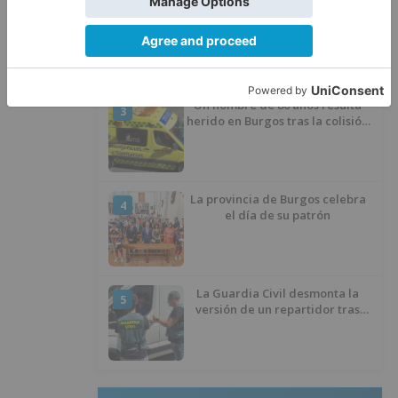
Villatoro da el primer paso para
2
dejar atrás su aislamiento con el
inicio de la senda peatonal y
ciclista
Un hombre de 80 años resulta
3
herido en Burgos tras la colisión
entre un turismo y un camión
La provincia de Burgos celebra
4
el día de su patrón
La Guardia Civil desmonta la
5
versión de un repartidor tras
desaparecer 3.256 euros