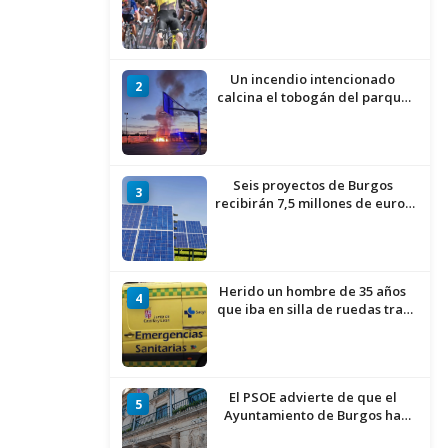
estreno de la Vuelta a Burgos
Un incendio intencionado
2
calcina el tobogán del parque
infantil del Barrio del Pilar de
Burgos
Seis proyectos de Burgos
3
recibirán 7,5 millones de euros
para impulsar plantas solares
Herido un hombre de 35 años
4
que iba en silla de ruedas tras
ser atropellado en Burgos
El PSOE advierte de que el
5
Ayuntamiento de Burgos ha
"vaciado la hucha" y depende