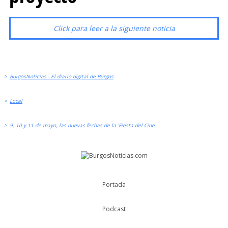
Click para leer a la siguiente noticia
>
BurgosNoticias - El diario digital de Burgos
>
Local
>
9, 10 y 11 de mayo, las nuevas fechas de la 'Fiesta del Cine'
Portada
Podcast