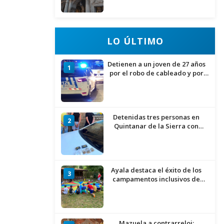
del Ministerio para sostener las
inversiones
LO ÚLTIMO
Detienen a un joven de 27 años
1
por el robo de cableado y por
atentado contra los agentes
Detenidas tres personas en
2
Quintanar de la Sierra con
hachís, cocaína y marihuana
ocultos en su vehículo
Ayala destaca el éxito de los
3
campamentos inclusivos de
ASPANIAS tras completar todas
las plazas
Mazuela a contrarreloj: