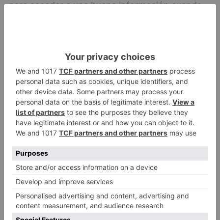
para acceder a una buena información cuando
llegan a la estación de Tren o a la estación de
autobuses, al tiempo que denuncian que lugares
como el Mirador del Castillo, la iglesia de San
Esteban, el Paseo de la Isla, el Hospital del Rey,
la Antigua o la Cartuja presentan carencias en
cuanto a cuestiones como la accesibilidad o la
información de las paradas de autobús.
imagina
convencen
microbuses
turísticos
descapotables
LO + VISTO