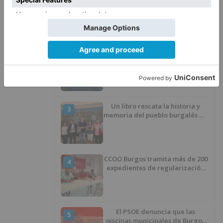
Barrio (PSOE) denuncia que la
1
apertura del Castillo responde a
“una foto” y no a la culminación
del proyecto
El poblado de El Encuentro de
2
Burgos a punto de culminar su
proceso de realojo
Un libro rescata la historia y
3
memoria del pueblo burgalés de
Huérmeces
CCOO Burgos tramita más de 200
4
expedientes de regularización
de inmigrantes
El PSOE denuncia que las
5
piscinas municipales de Burgos