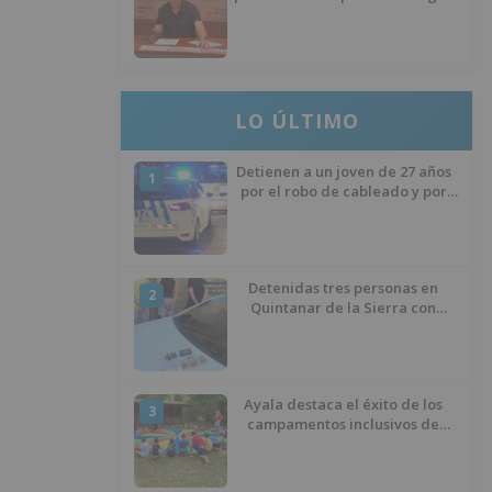
llevan seis meses sin la
desinfección obligatoria contra
plagas
LO ÚLTIMO
Detienen a un joven de 27 años
1
por el robo de cableado y por
atentado contra los agentes
Detenidas tres personas en
2
Quintanar de la Sierra con
hachís, cocaína y marihuana
ocultos en su vehículo
Ayala destaca el éxito de los
3
campamentos inclusivos de
ASPANIAS tras completar todas
las plazas