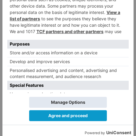
Matthew Brennan conquista el
1
Castillo y se viste de líder en el
estreno de la Vuelta a Burgos
Un incendio intencionado
2
calcina el tobogán del parque
infantil del Barrio del Pilar de
Burgos
Seis proyectos de Burgos
3
recibirán 7,5 millones de euros
para impulsar plantas solares
Herido un hombre de 35 años
4
que iba en silla de ruedas tras
ser atropellado en Burgos