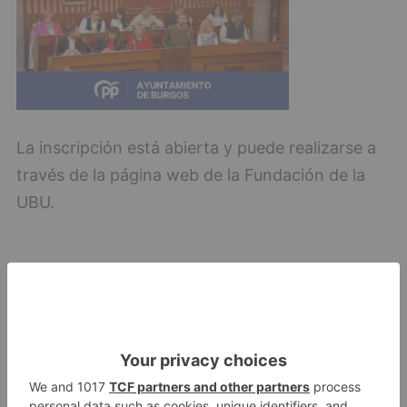
La inscripción está abierta y puede realizarse a
través de la página web de la Fundación de la
UBU.
Burgos
abierta
matrícula
cursos
idiomas
intensivos
verano
centro
lenguas
modernas
universidad
LO + VISTO