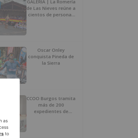
GALERÍA | La Romería
de Las Nieves reúne a
cientos de personas
en Las Machorras
Oscar Onley
conquista Pineda de
la Sierra
CCOO Burgos tramita
más de 200
expedientes de
regularización de
inmigrantes