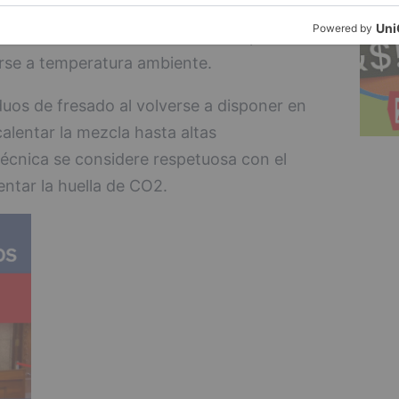
os que rejuvenecen el pavimento. Esta
tar la mezcla bituminosa hasta temperaturas
erse a temperatura ambiente.
duos de fresado al volverse a disponer en
calentar la mezcla hasta altas
écnica se considere respetuosa con el
ntar la huella de CO2.