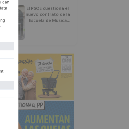
El PSOE cuestiona el
nuevo contrato de la
Escuela de Música
por su “urgencia
injustificada”