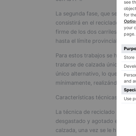
La segunda fase, que se tiene pr
consistirá en el reciclado en fr
firme de los dos carriles en el 
hasta el límite provincial.
Para estos trabajos se hará nece
tratarse de calzada única, requ
único alternativo, lo que afecta
mínimamente, realizándose los 
Características técnicas
La técnica de reciclado en frio
desgastado y agotado estructur
calzada, una vez se le ha fresa