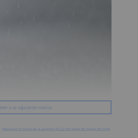
leer a la siguiente noticia
>
Afectación al tráfico de la carretera N-122 por obras de mejora del firme