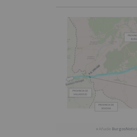
Añade
BurgosNotic
★