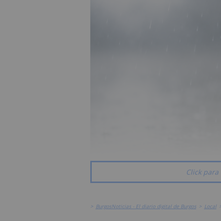
Click para 
>
BurgosNoticias - El diario digital de Burgos
>
Local