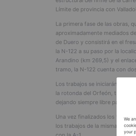
estructural del firme de la car
Límite de provincia con Valladol
La primera fase de las obras, q
aproximadamente mediados de ju
de Duero y consistirá en el fre
la N-122 a su paso por la locali
Arandino (km 269,5) y el enlace
tramo, la N-122 cuenta con do
Los trabajos se iniciarán en la
la rotonda del Orfeón, trabaján
dejando siempre libre para el pa
Una vez finalizados los trabajo
los trabajos de la misma forma 
con la A-1.