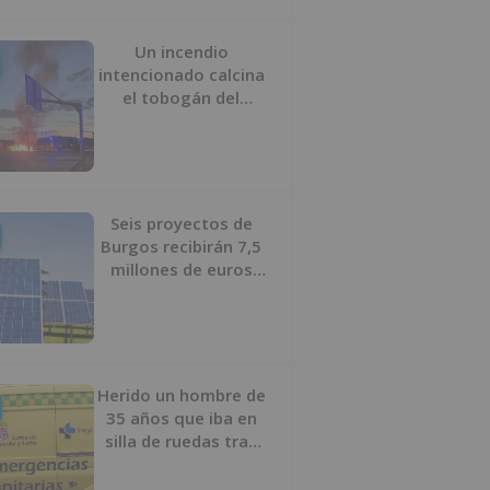
Un incendio
intencionado calcina
el tobogán del
parque infantil del
Barrio del Pilar de
Burgos
Seis proyectos de
Burgos recibirán 7,5
millones de euros
para impulsar plantas
solares
Herido un hombre de
35 años que iba en
silla de ruedas tras
ser atropellado en
Burgos