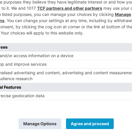
5
evisto iniciar ya en el mes de julio,
ío con emulsión de la parte superior del
resto del tramo desde el enlace con la A-1
sario practicar cortes de carril que, al
erirán ordenación del tráfico en sentido
rá a la circulación de los vehículos
trabajos en condiciones de seguridad.
 permite que el 100 % del firme actualmente
almente, vuelva a disponerse en la
do, y se le haya añadido y envuelto con