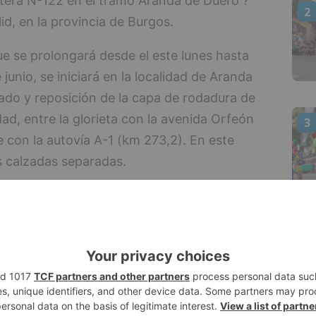
retera N-122 en el tramo Aranda de Duero ?
2
id, en la provincia de Burgos.
ue se prolongará desde el este lunes hasta
nio, se iniciará en la localidad de Aranda
sado y reposición de la capa de rodadura de
dad, entre la glorieta con la avenida Orfeón
3
 con la autovía A-1 (km 273,2). En este
s calzadas separadas.
 calzada derecha (sentido Valladolid) desde
dose alternativamente en los dos carriles,
4
so de los vehículos el otro carril.
s en la calzada derecha se pasará a realizar
en la calzada izquierda, desde el enlace