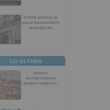
El PSOE advierte de
que el Ayuntamiento
de Burgos ha
"vaciado la hucha" y
depende del
Ministerio para
sostener las
inversiones
LO ÚLTIMO
Nuevos
descubrimientos
ayudan a explicar la
formación de la Sima
del Elefante en
Atapuerca (Burgos)