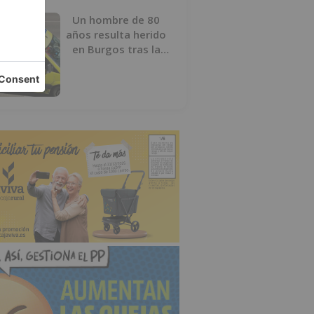
Un hombre de 80
años resulta herido
en Burgos tras la
colisión entre un
turismo y un camión