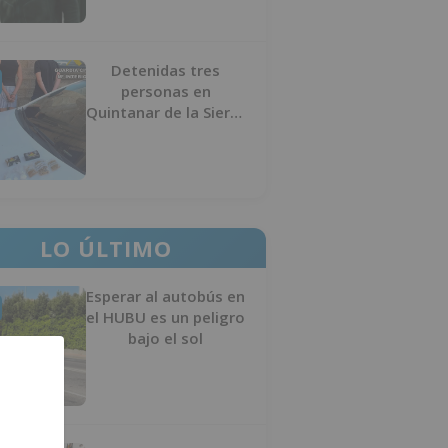
Detenidas tres
personas en
Quintanar de la Sierra
con hachís, cocaína y
marihuana ocultos en
su vehículo
LO ÚLTIMO
Esperar al autobús en
el HUBU es un peligro
bajo el sol