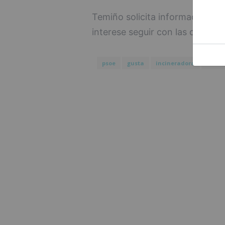
Temiño solicita información sob
interese seguir con las obras en
psoe
gusta
incineradora
asum