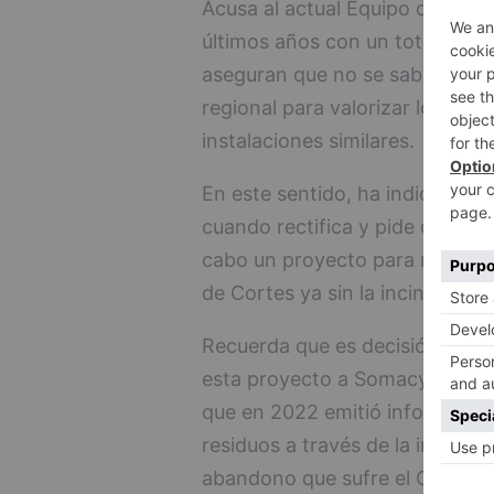
Acusa al actual Equipo de Gobie
últimos años con un total des
aseguran que no se sabía que s
regional para valorizar los resi
instalaciones similares.
En este sentido, ha indicado q
cuando rectifica y pide que deje
cabo un proyecto para remodel
de Cortes ya sin la incineradora
Recuerda que es decisión de l
esta proyecto a Somacyl y no a
que en 2022 emitió informes fa
residuos a través de la incinera
abandono que sufre el CTR de 