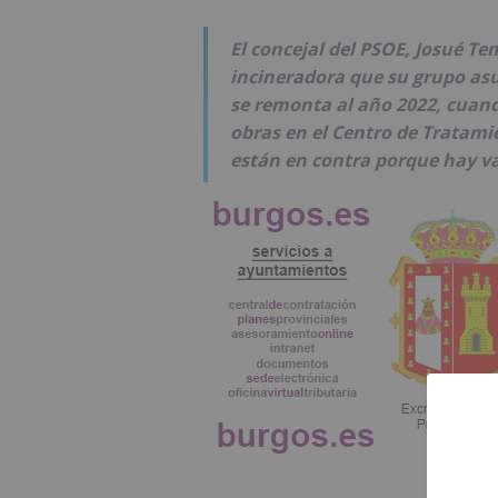
El concejal del PSOE, Josué Te
incineradora que su grupo as
se remonta al año 2022, cuand
obras en el Centro de Tratami
están en contra porque hay v