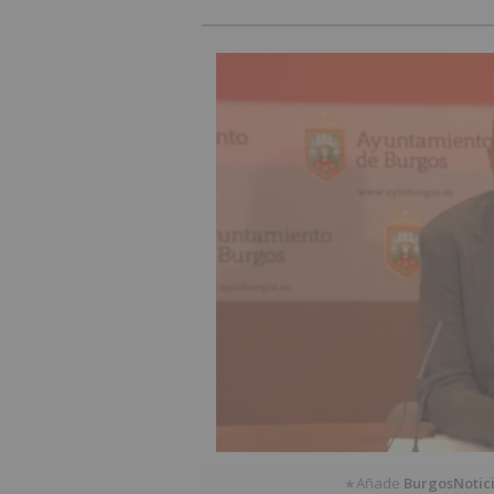
Añade
BurgosNotic
★