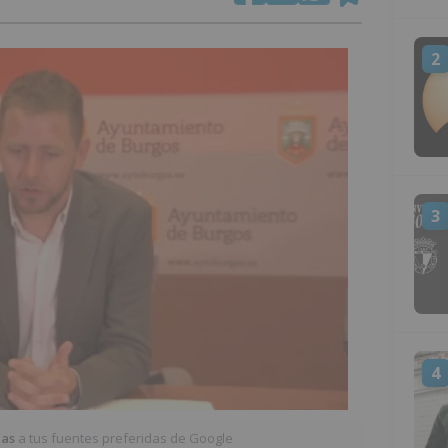
2
3
4
ias
a tus fuentes preferidas de Google