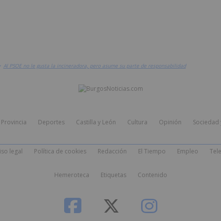
>
Al PSOE no le gusta la incineradora, pero asume su parte de responsabilidad
Provincia
Deportes
Castilla y León
Cultura
Opinión
Sociedad 
iso legal
Política de cookies
Redacción
El Tiempo
Empleo
Tele
Hemeroteca
Etiquetas
Contenido