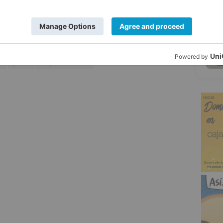
re la posibilidad de que a Somacyl le
5
 el CTR sin la incineradora.
e
parte
responsabilidad