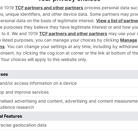
rno de falta de información en los tres
2
conocimiento acerca del proyecto y además
e iba a construir una gran incineradora
duos por lo que no tiene sentido tener dos
3
ue este Equipo de Gobierno sólo acierta
 de echar la culpa a otros y que lleve a
ar el Centro de Tratamiento de Residuos
.
a actual Corporación haber encomendado
4
 otra empresa de servicios. Además indica
vorables con la intención de quemar
ción y para resolver una situación de
Cortes desde hace 16 años.