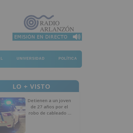
AL
UNIVERSIDAD
POLÍTICA
LO + VISTO
Detienen a un joven
de 27 años por el
robo de cableado y
por atentado contra
los agentes