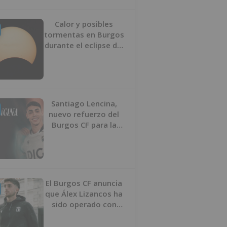
Calor y posibles
tormentas en Burgos
durante el eclipse del
12 de agosto
Santiago Lencina,
nuevo refuerzo del
Burgos CF para la
temporada 2026/27
El Burgos CF anuncia
que Álex Lizancos ha
sido operado con
éxito del menisco de
su rodilla izquierda