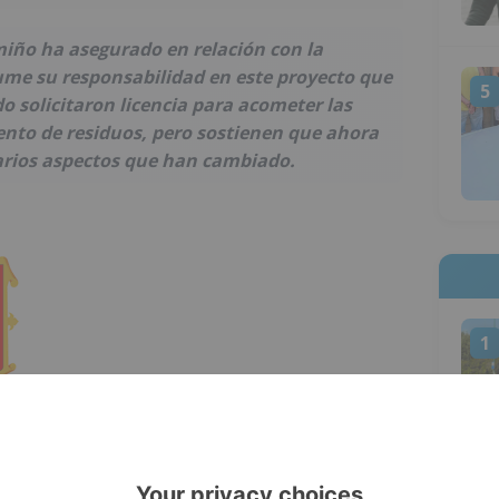
miño ha asegurado en relación con la
ume su responsabilidad en este proyecto que
5
o solicitaron licencia para acometer las
ento de residuos, pero sostienen que ahora
arios aspectos que han cambiado.
1