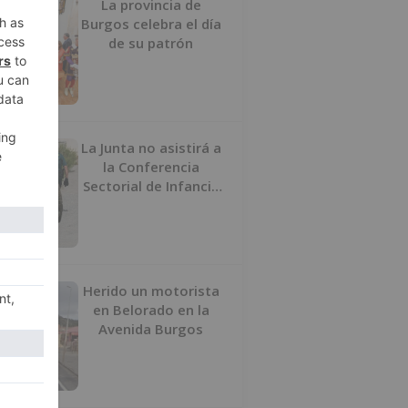
La provincia de
Burgos celebra el día
de su patrón
La Junta no asistirá a
la Conferencia
Sectorial de Infancia
y pide el retorno de
los menores a
Marruecos desde
Ceuta
Herido un motorista
en Belorado en la
Avenida Burgos