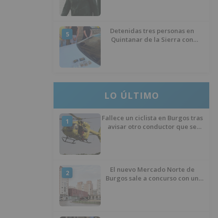
izquierda
Detenidas tres personas en
5
Quintanar de la Sierra con
hachís, cocaína y marihuana
ocultos en su vehículo
LO ÚLTIMO
Fallece un ciclista en Burgos tras
1
avisar otro conductor que se
había caído de la bicicleta
El nuevo Mercado Norte de
2
Burgos sale a concurso con un
presupuesto de 21,7 millones