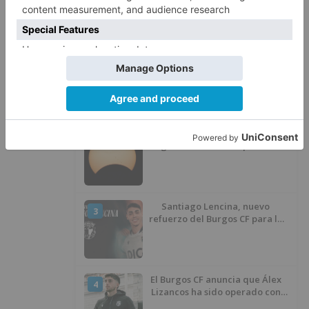
LO + VISTO
Detienen a un joven de 27 años
1
por el robo de cableado y por
atentado contra los agentes
Calor y posibles tormentas en
2
Burgos durante el eclipse del 12
de agosto
Santiago Lencina, nuevo
3
refuerzo del Burgos CF para la
temporada 2026/27
El Burgos CF anuncia que Álex
4
Lizancos ha sido operado con
éxito del menisco de su rodilla