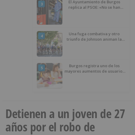
El Ayuntamiento de Burgos
3
replica al PSOE: «No se han
interrumpido» las
desinfecciones municipales
Una fuga combativa y otro
4
triunfo de Johnson animan la
penúltima jornada de la Vuelta a
Burgos
Burgos registra uno de los
5
mayores aumentos de usuarios
de ‘Conciliamos Verano’, con
1.267 niños
Detienen a un joven de 27
años por el robo de