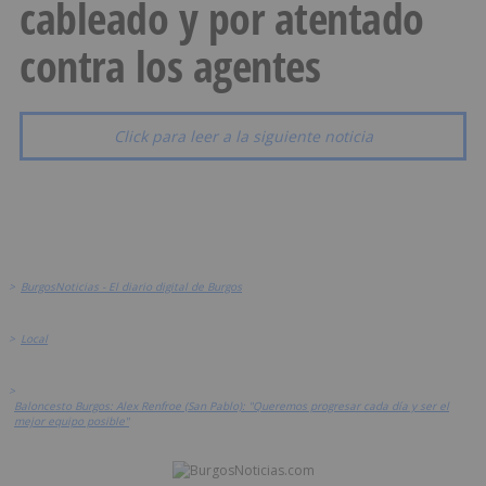
cableado y por atentado
contra los agentes
Click para leer a la siguiente noticia
>
BurgosNoticias - El diario digital de Burgos
>
Local
>
Baloncesto Burgos: Alex Renfroe (San Pablo): "Queremos progresar cada día y ser el
mejor equipo posible"