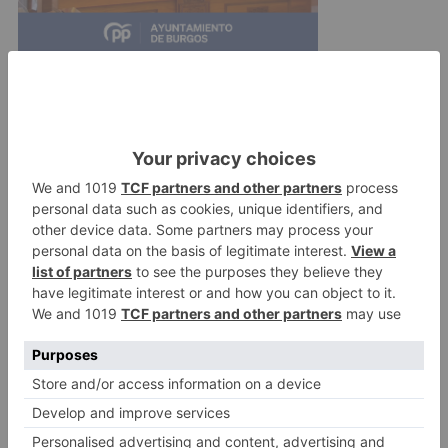
De esa misma forma encaran los castellanos el
primer encuentro de la temporada de Liga
Endesa de este domingo, en su visita al Barça,
un club que Renfroe conoce de primera mano:
"Este va a ser el principio para todos. Es
importante empezar con buen pie y eso es lo
que vamos a intentar. Nos hemos estado
preparando y vamos allí a luchar".
alex
renfroe
san
pablo
queremos
progresar
día
mejor
equipo
posible