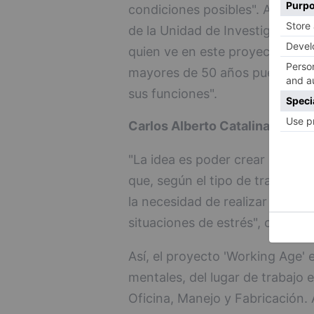
condiciones posibles". Así lo ex
de la Unidad de Investigación, 
quien ve en este proyecto "un 
mayores de 50 años puedan gan
sus funciones".
Carlos Alberto Catalina
"La idea es poder crear una he
que, según el tipo de trabajo qu
la necesidad de realizar cambio
situaciones de estrés", concret
Así, el proyecto 'Working Age' es
mentales, del lugar de trabajo 
Oficina, Manejo y Fabricación. 