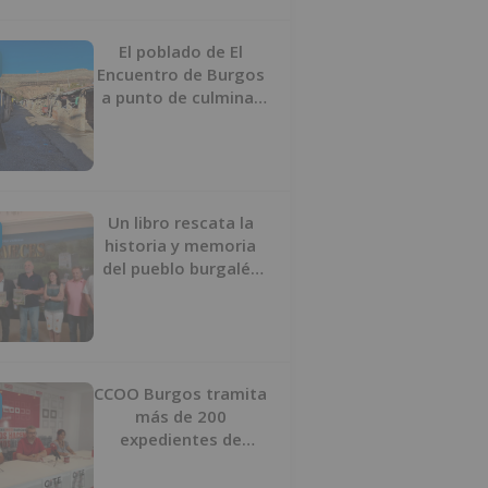
proyecto
El poblado de El
Encuentro de Burgos
a punto de culminar
su proceso de realojo
Un libro rescata la
historia y memoria
del pueblo burgalés
de Huérmeces
CCOO Burgos tramita
más de 200
expedientes de
regularización de
inmigrantes