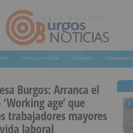
RTES
CASTILLA Y LEÓN
SUCESOS
CONFIDENCI
sa Burgos: Arranca el
 ‘Working age’ que
1
os trabajadores mayores
vida laboral