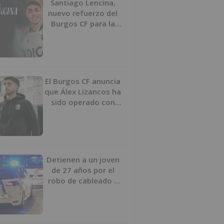
Santiago Lencina,
nuevo refuerzo del
Burgos CF para la
temporada 2026/27
El Burgos CF anuncia
que Álex Lizancos ha
sido operado con
éxito del menisco de
su rodilla izquierda
Detienen a un joven
de 27 años por el
robo de cableado y
por atentado contra
los agentes