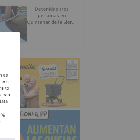
Detenidas tres
personas en
Quintanar de la Sierra
con hachís, cocaína y
marihuana ocultos en
su vehículo