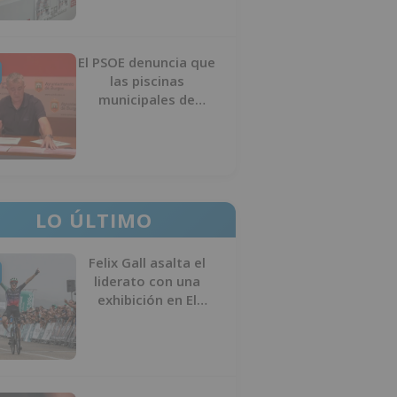
El PSOE denuncia que
las piscinas
municipales de
Burgos llevan seis
meses sin la
desinfección
obligatoria contra
plagas
LO ÚLTIMO
Felix Gall asalta el
liderato con una
exhibición en El
Escudo