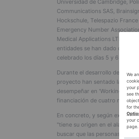
Universidad de Cambridge, Poli
Communications SAS, Brainsign
Hockschule, Telespazio Franc
Emergency Number Association 
Medical Applications LTD. Prec
entidades se han dado cita ho
celebrado los días 5 y 6 de febr
Durante el desarrollo de estas d
proyecto han sentado las bases 
desempeñar en 'Working Age'. 
financiación de cuatro millone
En concreto, y según explican 
"tiene su origen en el alargamie
buscar que las personas pueda