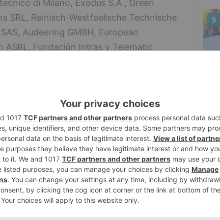
tecnico di Milano, Exodus S.A., Green
s SRL, Reinisch-Westfaelische Technische
5
e SAS, Audeering GMBH, European
ASBL, Fundación Intras y Telematic
isamente, representantes de estas
y en Burgos en un encuentro que se ha
ero.
os jornadas de trabajo, los socios del
de las líneas de desarrollo que van a
Un proyecto, que cuenta con una
s de euros del programa H2020.
los responsables de ITCL, el proyecto
nto de la vida laboral y en el objetivo de
n desempeñar su trabajo con las mejores