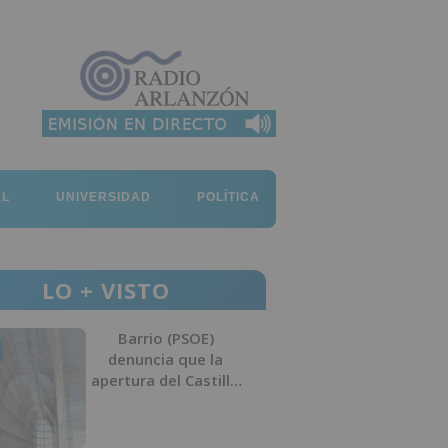
AL
UNIVERSIDAD
POLÍTICA
LO + VISTO
Barrio (PSOE)
denuncia que la
apertura del Castillo
responde a “una
foto” y no a la
culminación del