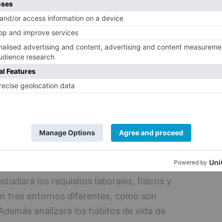
plica
Carlos Alberto Catalina
, responsable
Simulación y Realidad Virtual del ITCL,
punto de partida para que los empleados
ar calidad de vida en el desempeño de
rramienta que nos permita ir promoviendo
e se lleve a cabo, se avise al trabajador de
s posturales o descansos para aliviar
ó.
tudiará los requisitos laborales, físicos y
en tres entornos diferentes, como son
Además analizará los hábitos de vida de