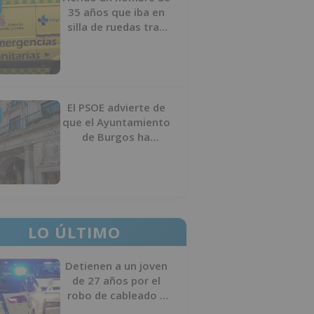
35 años que iba en
silla de ruedas tras
ser atropellado en
Burgos
El PSOE advierte de
que el Ayuntamiento
de Burgos ha
"vaciado la hucha" y
depende del
Ministerio para
sostener las
inversiones
LO ÚLTIMO
Detienen a un joven
de 27 años por el
robo de cableado y
por atentado contra