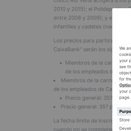
Cívico Río Vena acogerá a los 
2010 y 2015); el Polideportivo 
entre 2008 y 2009); y el Polide
infantiles y cadetes (nacidos e
Los precios para participar en
CaixaBank" serán los siguientes
Miembros de la cantera y 
de los empleados de Caix
Miembros de la cantera y de
de los empleados de CaixaBank
Precio general: 35? por c
Precio general: 35? por cam
La fecha límite de inscripción s
cuando no se completen antes l