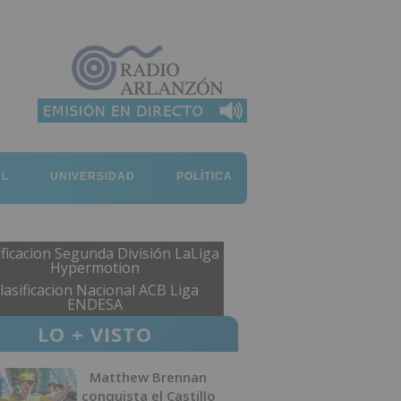
AL
UNIVERSIDAD
POLÍTICA
ificacion Segunda División LaLiga
Hypermotion
lasificacion Nacional ACB Liga
ENDESA
LO + VISTO
Matthew Brennan
conquista el Castillo