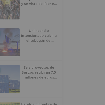
y se viste de líder en
el estreno de la
Vuelta a Burgos
Un incendio
intencionado calcina
el tobogán del
parque infantil del
Barrio del Pilar de
Burgos
Seis proyectos de
Burgos recibirán 7,5
millones de euros
para impulsar plantas
solares
Herido un hombre de