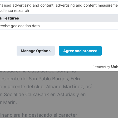
n máximo de 60 niños y niñas por
disfrutar del campus de la mejor manera.
lizarse en la oficina del San Pablo Burgos
en horario de 10:00 a 14:00 horas y de 16:00
ario
lo CaixaBank" se ha presentado este
situada en la Casa del Cordón y ha
esidente del San Pablo Burgos, Félix
o y gerente del club, Albano Martínez, así
 Social de CaixaBank en Asturias y en
r Marín.
financiera ha destacado el carácter