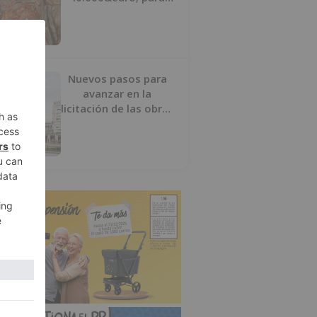
salvar su retablo
Nuevos pasos para
avanzar en la
licitación de las obras
del nuevo Mercado
Norte