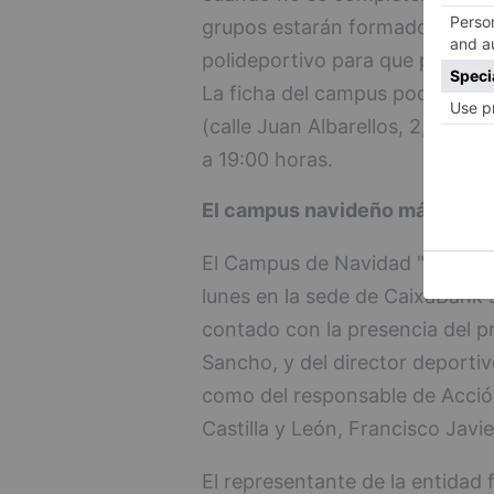
grupos estarán formados por u
polideportivo para que puedan 
La ficha del campus podrá forma
(calle Juan Albarellos, 2, 1º), 
a 19:00 horas.
El campus navideño más solid
El Campus de Navidad "San Pab
lunes en la sede de CaixaBank 
contado con la presencia del pr
Sancho, y del director deportiv
como del responsable de Acción
Castilla y León, Francisco Javie
El representante de la entidad 