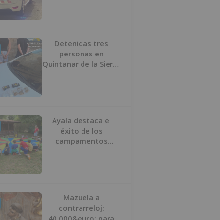
los agentes
Detenidas tres
personas en
Quintanar de la Sierra
con hachís, cocaína y
marihuana ocultos en
su vehículo
Ayala destaca el
éxito de los
campamentos
inclusivos de
ASPANIAS tras
completar todas las
plazas
Mazuela a
contrarreloj:
40.000&euro; para