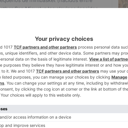
pequeños de minibasket (nacidos entre
Esther San Miguel, a los alevines (nacidos
portivo del Colegio Sagrada Familia, a los
ntre 2004 y 2007).
5
 el Campus de Navidad "San Pablo
:
de la escuela del San Pablo Burgos, además
aBank: 30? por un campus y 50? ambos.
 la escuela del San Pablo Burgos, además
: 30? por un campus y 50? ambos.
ampus.
pus.
erá el viernes 13 de diciembre, siempre y
as plazas disponibles. Se estima que los