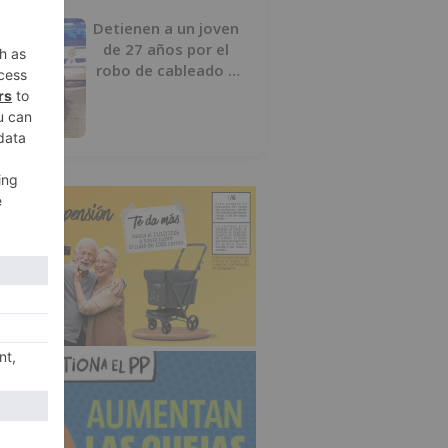
Detienen a un joven
de 27 años por el
robo de cableado y
por atentado contra
los agentes