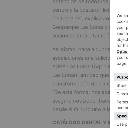
obtención de todos los permiso
centro y la posterior licitació
los trabajos", explica Jose Ánge
Geoparque Las Loras y miembro
acción en la que también parti
Asimismo, hace algunos meses s
asociaciones una solicitud para
AGEA Las Loras (Agricultores 
Las Loras), entidad que se enca
transformación de alimentos y 
"De esta forma, nos adelantamo
aseguramos poder hacer frente 
desde el minuto uno a la instal
CATÁLOGO DIGITAL Y MARCA