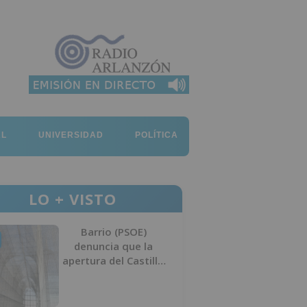
AL
UNIVERSIDAD
POLÍTICA
LO + VISTO
Barrio (PSOE)
denuncia que la
apertura del Castillo
responde a “una
foto” y no a la
culminación del