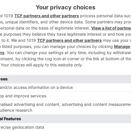
s necesarios para la construcción del
n de la obra, la semana pasada comenzaron
5
l Sánchez, director científico del
 de Argeol, entidad que coordina esta
cipa la Fundación Entretantos.
e presentó en el registro nacional de
 la constitución de una nueva asociación
Ganaderos y Elaboradores Alimentarios de
rgará de gestionar el futuro centro de
distribución de Quintanas de Valdelucio.
s a la apertura de este espacio y nos
a los gastos y sacarle el máximo partido
ación", añade.
 DE CALIDAD