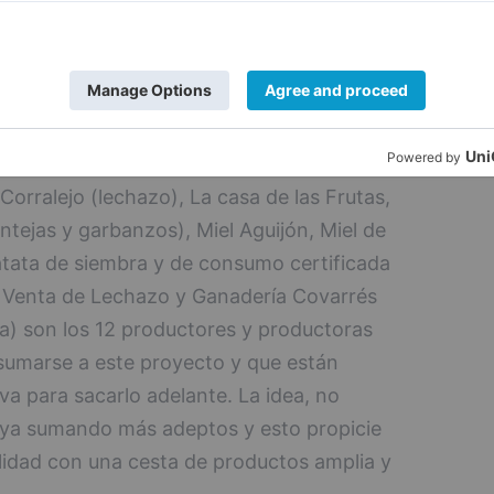
está trabajando en la creación de un
ará visibilidad a los alimentos que se
 servirá también para ponerlos al alcance
mpo (pollos, huevos camperos y
ológicas), Ecovaldeprado (carne ecológica
Corralejo (lechazo), La casa de las Frutas,
tejas y garbanzos), Miel Aguijón, Miel de
patata de siembra y de consumo certificada
, Venta de Lechazo y Ganadería Covarrés
a) son los 12 productores y productoras
 sumarse a este proyecto y que están
a para sacarlo adelante. La idea, no
 vaya sumando más adeptos y esto propicie
lidad con una cesta de productos amplia y