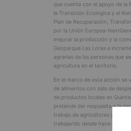
que cuenta con el apoyo de la 
la Transición Ecológica y el R
Plan de Recuperación, Transfor
por la Unión Europea-NextGener
mejorar la producción y la come
Geoparque Las Loras e incremen
agrarias de las personas que se
agricultura en el territorio.
En el marco de esta acción se 
de alimentos con sala de despie
de productos locales en Quinta
pretende dar respuesta a la ne
trabajo de agricultores y ganad
trabajando desde hace años para