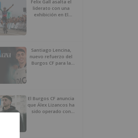
Felix Gall asalta el
liderato con una
exhibición en El
Escudo
Santiago Lencina,
nuevo refuerzo del
Burgos CF para la
temporada 2026/27
El Burgos CF anuncia
que Álex Lizancos ha
sido operado con
éxito del menisco de
su rodilla izquierda