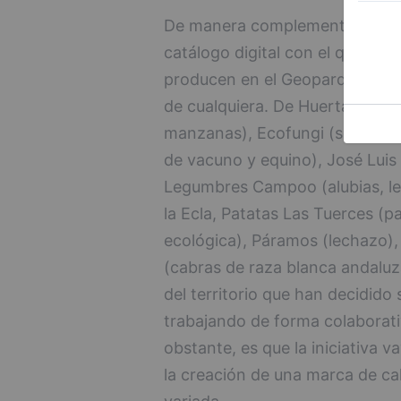
De manera complementaria, se 
catálogo digital con el que se d
producen en el Geoparque y que
de cualquiera. De Huerta y Ca
manzanas), Ecofungi (setas ec
de vacuno y equino), José Luis 
Legumbres Campoo (alubias, len
la Ecla, Patatas Las Tuerces (
ecológica), Páramos (lechazo)
(cabras de raza blanca andaluz
del territorio que han decidido
trabajando de forma colaborativ
obstante, es que la iniciativa
la creación de una marca de ca