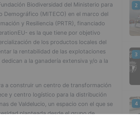
Fundación Biodiversidad del Ministerio para
2
eto Demográfico (MITECO) en el marco del
mación y Resiliencia (PRTR), financiado
ationEU- es la que tiene por objetivo
rcialización de los productos locales del
tar la rentabilidad de las explotaciones
3
 dedican a la ganadería extensiva y/o a la
va a construir un centro de transformación
ce y centro logístico para la distribución
4
nas de Valdelucio, un espacio con el que se
cesidad planteada desde el grupo de
eros junto al que el Geoparque viene
 impulsar mejoras en el sector. "Tras la