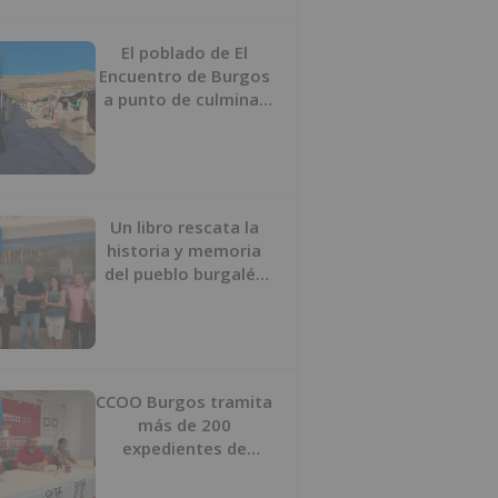
proyecto
El poblado de El
Encuentro de Burgos
a punto de culminar
su proceso de realojo
Un libro rescata la
historia y memoria
del pueblo burgalés
de Huérmeces
CCOO Burgos tramita
más de 200
expedientes de
regularización de
inmigrantes