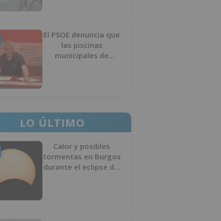
El PSOE denuncia que
las piscinas
municipales de
Burgos llevan seis
meses sin la
desinfección
obligatoria contra
plagas
LO ÚLTIMO
Calor y posibles
tormentas en Burgos
durante el eclipse del
12 de agosto