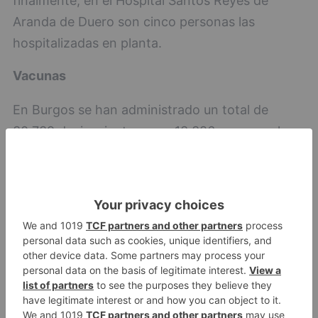
finalmente, en el Hospital Santos Reyes de
Aranda de Duero son cinco personas las
hospitalizadas en planta.
Vacunas
En Burgos se han administrado un total de
30.739 dosis mientras que 13.386 personas han
completado el ciclo. En la pasada jornada del
martes, 16 de febrero, fueron administradas 779
dosis y 429 personas completaron dicho ciclo
de vacunación.
Si desgranamos por criterios las personas que
ya han completado el ciclo de la vacuna: 3.305
corresponden a trabajadores de centros
sanitarios, 4.079 a trabajadores de centros