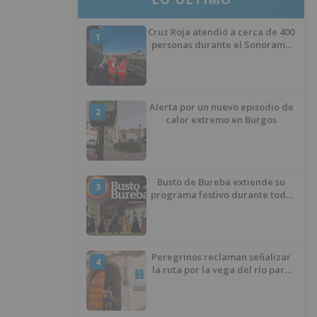
Cruz Roja atendió a cerca de 400
1
personas durante el Sonorama
en Aranda de Duero
Alerta por un nuevo episodio de
2
calor extremo en Burgos
Busto de Bureba extiende su
3
programa festivo durante todo
el mes de agosto con
actividades desde el día 12
Peregrinos reclaman señalizar
4
la ruta por la vega del río para
evitar nueve kilómetros de
asfalto por el Polígono Industrial
de Burgos