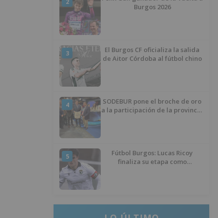
2
Burgos 2026
El Burgos CF oficializa la salida
3
de Aitor Córdoba al fútbol chino
SODEBUR pone el broche de oro
4
a la participación de la provincia
de Burgos en FITUR
Fútbol Burgos: Lucas Ricoy
5
finaliza su etapa como
blanquinegro
LO ÚLTIMO