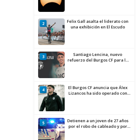
Felix Gall asalta el liderato con
2
una exhibición en El Escudo
Santiago Lencina, nuevo
3
refuerzo del Burgos CF para la
temporada 2026/27
El Burgos CF anuncia que Álex
4
Lizancos ha sido operado con
éxito del menisco de su rodilla
izquierda
Detienen a un joven de 27 años
5
por el robo de cableado y por
atentado contra los agentes