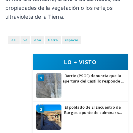
propiedades de la vegetación o los reflejos
ultravioleta de la Tierra.
así
ve
año
tierra
espacio
LO + VISTO
Barrio (PSOE) denuncia que la
1
apertura del Castillo responde a
“una foto” y no a la culminación
del proyecto
El poblado de El Encuentro de
2
Burgos a punto de culminar su
proceso de realojo