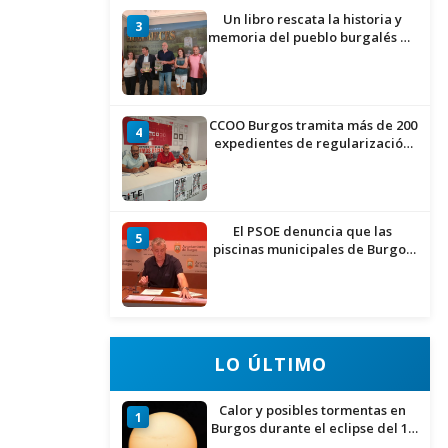
Un libro rescata la historia y
3
memoria del pueblo burgalés de
Huérmeces
CCOO Burgos tramita más de 200
4
expedientes de regularización
de inmigrantes
El PSOE denuncia que las
5
piscinas municipales de Burgos
llevan seis meses sin la
desinfección obligatoria contra
plagas
LO ÚLTIMO
Calor y posibles tormentas en
1
Burgos durante el eclipse del 12
de agosto