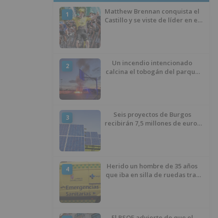
Matthew Brennan conquista el
1
Castillo y se viste de líder en el
estreno de la Vuelta a Burgos
Un incendio intencionado
2
calcina el tobogán del parque
infantil del Barrio del Pilar de
Burgos
Seis proyectos de Burgos
3
recibirán 7,5 millones de euros
para impulsar plantas solares
Herido un hombre de 35 años
4
que iba en silla de ruedas tras
ser atropellado en Burgos
El PSOE advierte de que el