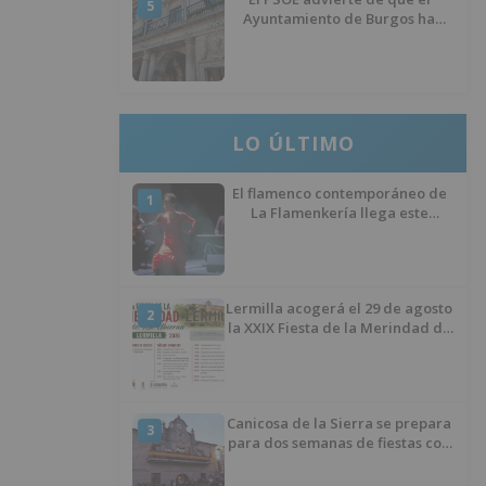
5
Ayuntamiento de Burgos ha
"vaciado la hucha" y depende
del Ministerio para sostener las
inversiones
LO ÚLTIMO
El flamenco contemporáneo de
1
La Flamenkería llega este
domingo a Tórtoles de Esgueva
con 'Escenario Patrimonio'
Lermilla acogerá el 29 de agosto
2
la XXIX Fiesta de la Merindad de
Río Ubierna con tradición,
música y actividades para todos
los públicos
Canicosa de la Sierra se prepara
3
para dos semanas de fiestas con
tradición, deporte y música