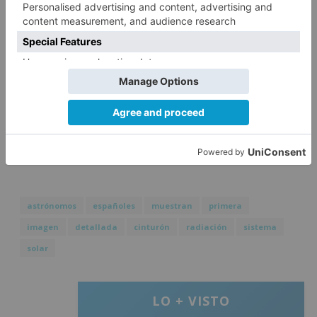
Todas ellas han escaneado la enana marrón de
forma simultánea para lograr una resolución 50
veces mejor que la del telescopio espacial James
Webb.
astrónomos
españoles
muestran
primera
imagen
detallada
cinturón
radiación
sistema
solar
LO + VISTO