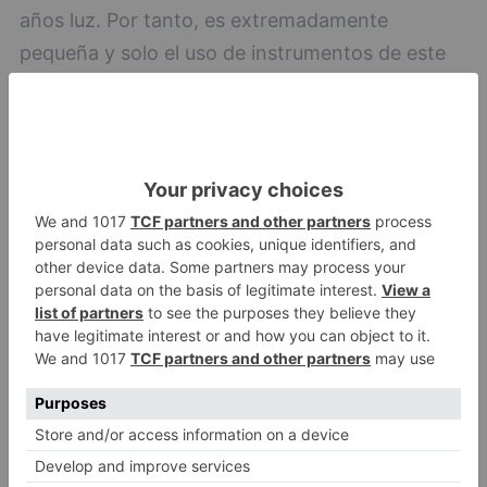
años luz. Por tanto, es extremadamente
pequeña y solo el uso de instrumentos de este
tipo permite una visión detallada de su entorno.
Para obtener la imagen de su cinturón de
radiación, la red europea de VLBI combinó
antenas de radio gigantes repartidas por todo el
planeta, desde España hasta China, desde
Suecia hasta Sudáfrica.