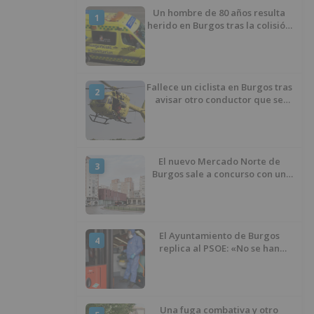
Un hombre de 80 años resulta
1
herido en Burgos tras la colisión
entre un turismo y un camión
Fallece un ciclista en Burgos tras
2
avisar otro conductor que se
había caído de la bicicleta
El nuevo Mercado Norte de
3
Burgos sale a concurso con un
presupuesto de 21,7 millones
El Ayuntamiento de Burgos
4
replica al PSOE: «No se han
interrumpido» las
desinfecciones municipales
Una fuga combativa y otro