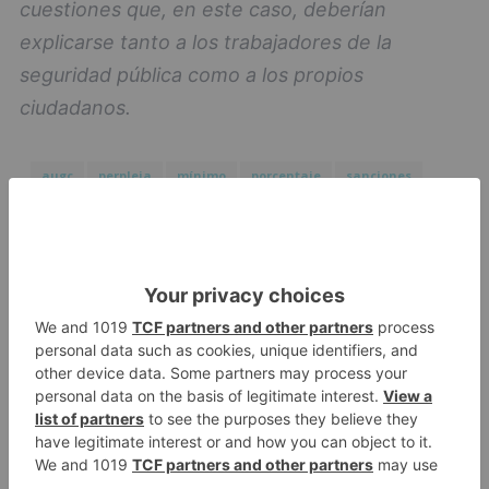
cuestiones que, en este caso, deberían
explicarse tanto a los trabajadores de la
seguridad pública como a los propios
ciudadanos.
augc
perpleja
mínimo
porcentaje
sanciones
impuestas
alarma
llevaron
término
LO + VISTO
Detienen a un joven de 27 años
1
por el robo de cableado y por
atentado contra los agentes
Calor y posibles tormentas en
2
Burgos durante el eclipse del 12