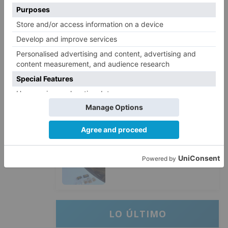
de agosto
Santiago Lencina, nuevo
3
refuerzo del Burgos CF para la
temporada 2026/27
El Burgos CF anuncia que Álex
4
Lizancos ha sido operado con
éxito del menisco de su rodilla
izquierda
Detenidas tres personas en
5
Quintanar de la Sierra con
hachís, cocaína y marihuana
ocultos en su vehículo
LO ÚLTIMO