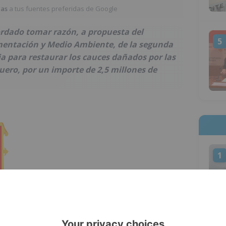
ias
a tus fuentes preferidas de Google
ordado tomar razón, a propuesta del
5
imentación y Medio Ambiente, de la segunda
ia para restaurar los cauces dañados por las
Duero, por un importe de 2,5 millones de
1