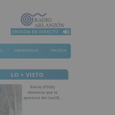
AL
UNIVERSIDAD
POLÍTICA
LO + VISTO
Barrio (PSOE)
denuncia que la
apertura del Castillo
responde a “una
foto” y no a la
culminación del