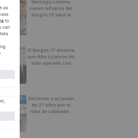
Santiago Lencina,
nuevo refuerzo del
Burgos CF para la
temporada 2026/27
El Burgos CF anuncia
que Álex Lizancos ha
sido operado con
éxito del menisco de
su rodilla izquierda
Detienen a un joven
de 27 años por el
robo de cableado y
por atentado contra
los agentes