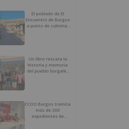
proyecto
El poblado de El
Encuentro de Burgos
a punto de culminar
su proceso de realojo
Un libro rescata la
historia y memoria
del pueblo burgalés
de Huérmeces
CCOO Burgos tramita
más de 200
expedientes de
regularización de
inmigrantes