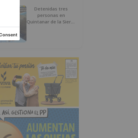
Detenidas tres
personas en
Quintanar de la Sierra
con hachís, cocaína y
marihuana ocultos en
su vehículo