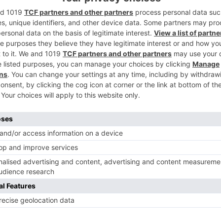
2
 un nuevo episodio de avenidas,
os ríos de la cuenca hidrográfica del
cialmente en las provincias de Burgos,
ora, que sufrieron las lluvias más intensas
.
3
 principios de este mes, consisten en el
 cauces, (en todas las provincias), y en la
 (especialmente en la provincia de
estituir la capacidad de desagüe asociada a
s erosionados de los cauces y reparar y
4
ontra las avenidas.
torizada una primera fase de obras de
años causados en la cuenca del Duero en
el mes de febrero.