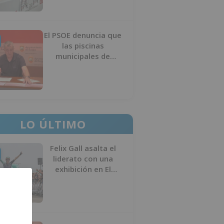
El PSOE denuncia que
las piscinas
municipales de
Burgos llevan seis
meses sin la
desinfección
obligatoria contra
plagas
LO ÚLTIMO
Felix Gall asalta el
liderato con una
exhibición en El
Escudo