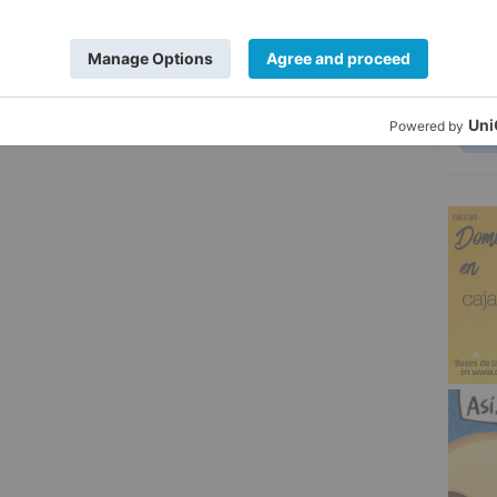
5
ar
cauces
dañados
crecidas
cuenca