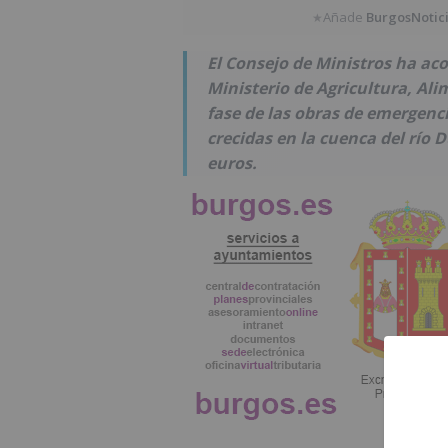
Añade
BurgosNotic
★
El Consejo de Ministros ha ac
Ministerio de Agricultura, Al
fase de las obras de emergenc
crecidas en la cuenca del río 
euros.