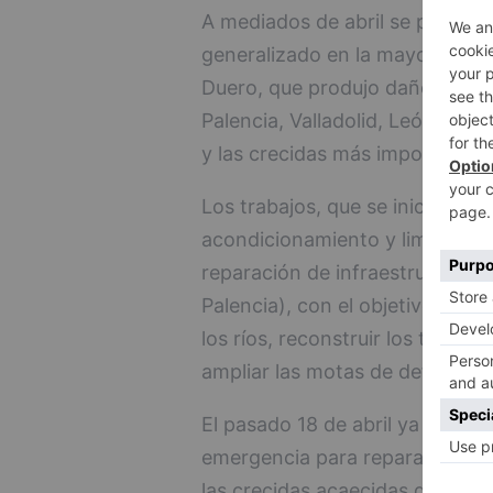
A mediados de abril se produjo
generalizado en la mayoría de l
Duero, que produjo daños, espe
Palencia, Valladolid, León y Zam
y las crecidas más importantes
Los trabajos, que se iniciaron a
acondicionamiento y limpieza de
reparación de infraestructuras,
Palencia), con el objetivo de r
los ríos, reconstruir los talude
ampliar las motas de defensa c
El pasado 18 de abril ya fue au
emergencia para reparar los d
las crecidas acaecidas durante 