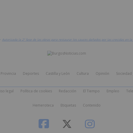
>
Autorizada la 2ª fase de las obras para restaurar los cauces dañados por las crecidas en l
Provincia
Deportes
Castilla y León
Cultura
Opinión
Sociedad 
iso legal
Política de cookies
Redacción
El Tiempo
Empleo
Tele
Hemeroteca
Etiquetas
Contenido