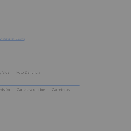
a cuenca del Duero
y Vida
Foto Denuncia
visión
Cartelera de cine
Carreteras