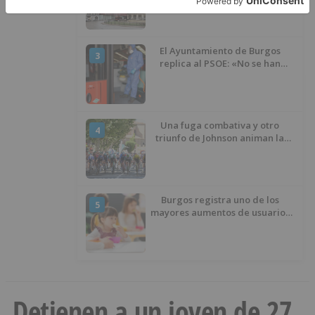
presupuesto de 21,7 millones
El Ayuntamiento de Burgos
3
replica al PSOE: «No se han
interrumpido» las
desinfecciones municipales
Una fuga combativa y otro
4
triunfo de Johnson animan la
penúltima jornada de la Vuelta a
Burgos
Burgos registra uno de los
5
mayores aumentos de usuarios
de ‘Conciliamos Verano’, con
1.267 niños
Detienen a un joven de 27