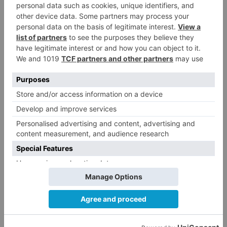
El Burgos CF anuncia que Álex
4
Lizancos ha sido operado con
éxito del menisco de su rodilla
izquierda
Detenidas tres personas en
5
Quintanar de la Sierra con
hachís, cocaína y marihuana
ocultos en su vehículo
LO ÚLTIMO
Fallece un ciclista en Burgos tras
1
avisar otro conductor que se
había caído de la bicicleta
El nuevo Mercado Norte de
2
Burgos sale a concurso con un