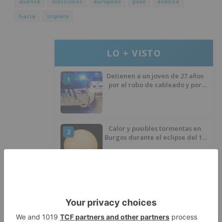
avance
elecciones
europeas
psoe
avanza
hacia
triplete
LO + VISTO
Detienen a un joven de 27 años
1
por el robo de cableado y por
atentado contra los agentes
Calor y posibles tormentas en
2
Burgos durante el eclipse del 12
de agosto
Santiago Lencina, nuevo
3
refuerzo del Burgos CF para la
temporada 2026/27