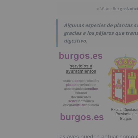
Añade
BurgosNotic
★
Algunas especies de plantas s
gracias a los pájaros que tran
digestivo.
Las aves pueden actuar como di