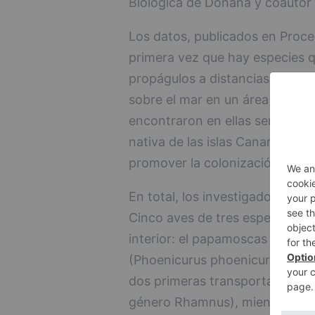
Biológica de Doñana y coautor 
Los datos, publicados en Proce
primera vez que hay especies q
propágulos a distancias largas
sobre el mar en un área situada 
encontraron en ellas semillas 
nativa de las islas Canarias, l
promover la colonización de ár
En total, los investigadores m
Cinco aves de tres especies dis
interior: el papamoscas cerrojill
(Phoenicurus phoenicurus) y la
dos primeras transportaban sem
género Rhamnus), mientras que