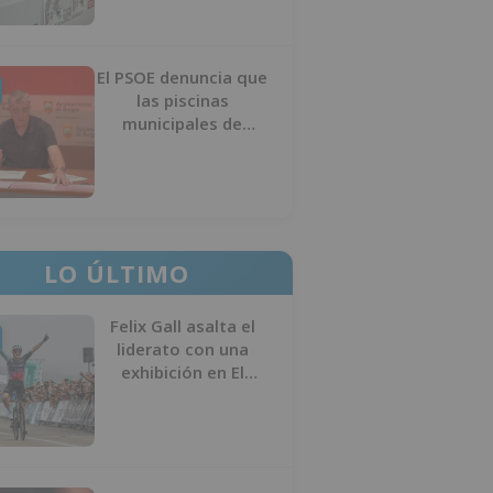
El PSOE denuncia que
las piscinas
municipales de
Burgos llevan seis
meses sin la
desinfección
obligatoria contra
plagas
LO ÚLTIMO
Felix Gall asalta el
liderato con una
exhibición en El
Escudo