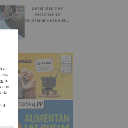
Detenidas tres
personas en
Quintanar de la Sierra
con hachís, cocaína y
marihuana ocultos en
su vehículo