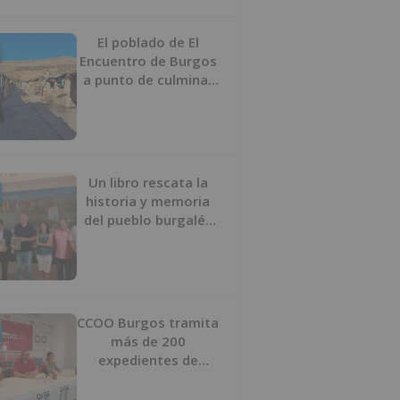
proyecto
El poblado de El
Encuentro de Burgos
a punto de culminar
su proceso de realojo
Un libro rescata la
historia y memoria
del pueblo burgalés
de Huérmeces
CCOO Burgos tramita
más de 200
expedientes de
regularización de
inmigrantes