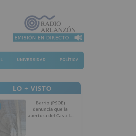
AL
UNIVERSIDAD
POLÍTICA
LO + VISTO
Barrio (PSOE)
denuncia que la
apertura del Castillo
responde a “una
foto” y no a la
culminación del