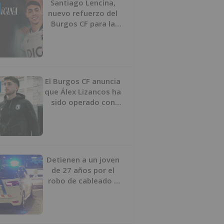
Santiago Lencina,
nuevo refuerzo del
Burgos CF para la
temporada 2026/27
El Burgos CF anuncia
que Álex Lizancos ha
sido operado con
éxito del menisco de
su rodilla izquierda
Detienen a un joven
de 27 años por el
robo de cableado y
por atentado contra
los agentes