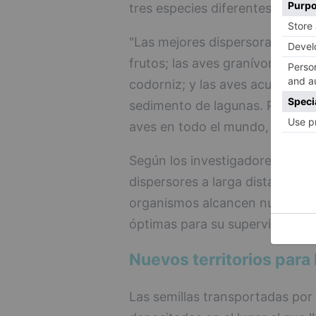
tres especies diferentes (Rubus
"Las mejores dispersoras serían
frutos; las aves granívoras, qu
codorniz; y las aves acuáticas,
sedimento de lagunas. Podemos
aves en todo el mundo, muchas d
Según los investigadores, ante 
dispersores a larga distancia 
organismos alcancen nuevos há
óptimas para su supervivencia.
Nuevos territorios para 
Las semillas transportadas por