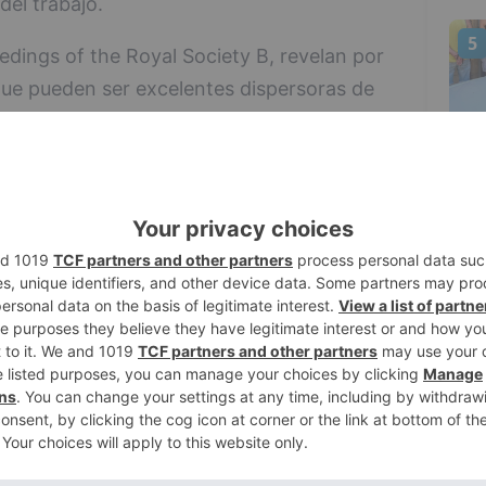
del trabajo.
5
edings of the Royal Society B, revelan por
ue pueden ser excelentes dispersoras de
 de más de 300 km. Estas aves volaban
entre Canarias y África, y los científicos
que pertenecían a una planta que no era
o que demuestra que son capaces de
eas distantes y remotas.
uestrearon 408 ejemplares de 21 especies.
tintas albergaban 45 semillas en su
o (Ficedula hypoleuca), el colirrojo real
 codorniz común (Coturnix coturnix). Las
illas de frutos carnosos (dos especies del
 la codorniz común transportaba hasta