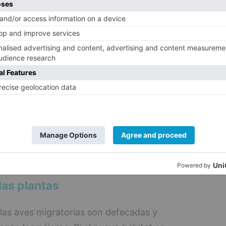
, Genisteae y Persicaria).
 las aves frugívoras, que se alimentan de
e se alimentan de semillas, como la
 muchas de las cuales se alimentan en el
 estar hablando de miles de especies de
e ellas migratorias", señala Viana.
un escenario de cambio global, los
permitirán que muchas especies de plantas y
bitats que les ofrezcan unas condiciones
las plantas
 las aves migratorias son defecadas y