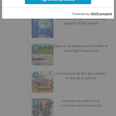
San Pablo Burgos incorpora al
2
jugador Raúl Lobaco
Esperar al autobús en el HUBU es
3
un peligro bajo el sol
La provincia de Burgos celebra
4
el día de su patrón
La Junta no asistirá a la
5
Conferencia Sectorial de
Infancia y pide el retorno de los
menores a Marruecos desde