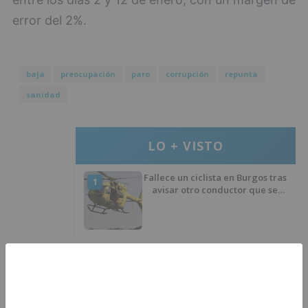
error del 2%.
baja
preocupación
paro
corrupción
repunta
sanidad
LO + VISTO
Fallece un ciclista en Burgos tras
1
avisar otro conductor que se
había caído de la bicicleta
Villatoro da el primer paso para
2
dejar atrás su aislamiento con el
inicio de la senda peatonal y
ciclista