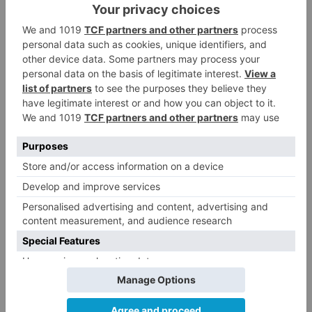
Un hombre de 80 años resulta
3
herido en Burgos tras la colisión
entre un turismo y un camión
La provincia de Burgos celebra
4
el día de su patrón
La Guardia Civil desmonta la
5
versión de un repartidor tras
desaparecer 3.256 euros
LO ÚLTIMO
Felix Gall ganador de la Vuelta a
1
Burgos 2026