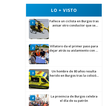
LO + VISTO
Fallece un ciclista en Burgos tras
1
avisar otro conductor que se
había caído de la bicicleta
Villatoro da el primer paso para
2
dejar atrás su aislamiento con el
inicio de la senda peatonal y
ciclista
Un hombre de 80 años resulta
3
herido en Burgos tras la colisión
entre un turismo y un camión
La provincia de Burgos celebra
4
el día de su patrón