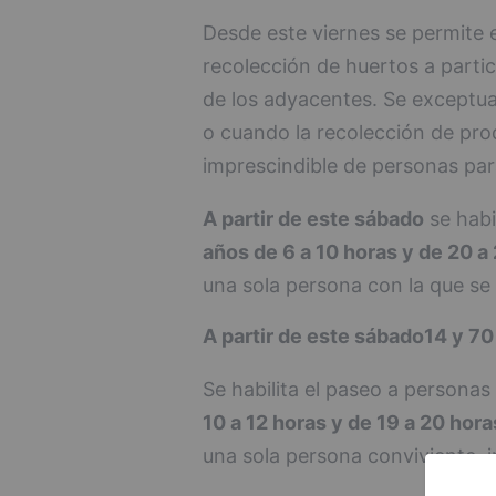
Desde este viernes se permite 
recolección de huertos a partic
de los adyacentes. Se exceptua
o cuando la recolección de pro
imprescindible de personas par
A partir de este sábado
se habi
años de 6 a 10 horas y de 20 a
una sola persona con la que se
A partir de este sábado
14 y 70
Se habilita el paseo a personas
10 a 12 horas y de 19 a 20 hora
una sola persona conviviente, 