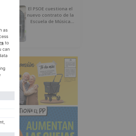
El PSOE cuestiona el
nuevo contrato de la
Escuela de Música
por su “urgencia
injustificada”