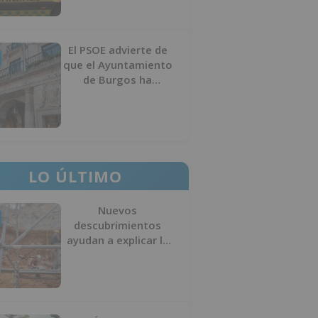
El PSOE advierte de
que el Ayuntamiento
de Burgos ha
"vaciado la hucha" y
depende del
Ministerio para
sostener las
inversiones
LO ÚLTIMO
Nuevos
descubrimientos
ayudan a explicar la
formación de la Sima
del Elefante en
Atapuerca (Burgos)