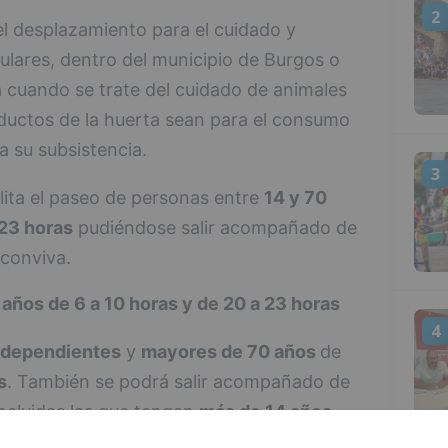
2
el desplazamiento para el cuidado y
ulares, dentro del municipio de Burgos o
 cuando se trate del cuidado de animales
ductos de la huerta sean para el consumo
a su subsistencia.
3
lita el paseo de personas entre
14 y 70
 23 horas
pudiéndose salir acompañado de
 conviva.
 años de 6 a 10 horas y de 20 a 23 horas
4
dependientes
y
mayores de 70 años
de
s
. También se podrá salir acompañado de
incluidas las que tengan
más de 14 años.