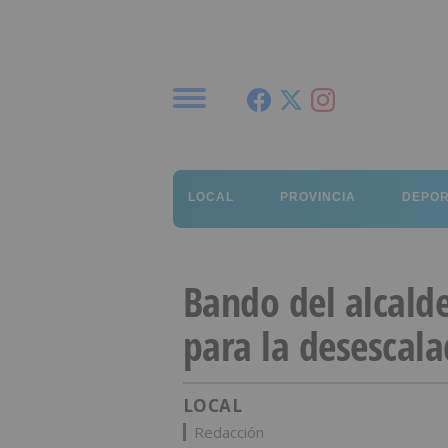
Menú
LOCAL
PROVINCIA
DEPO
Bando del alcald
para la desescal
LOCAL
Redacción