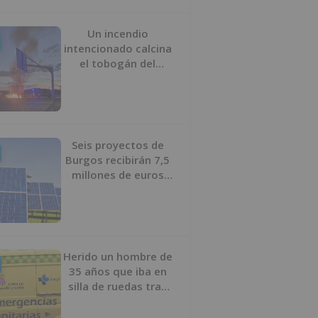
Un incendio
intencionado calcina
el tobogán del
parque infantil del
Barrio del Pilar de
Burgos
Seis proyectos de
Burgos recibirán 7,5
millones de euros
para impulsar plantas
solares
Herido un hombre de
35 años que iba en
silla de ruedas tras
ser atropellado en
Burgos