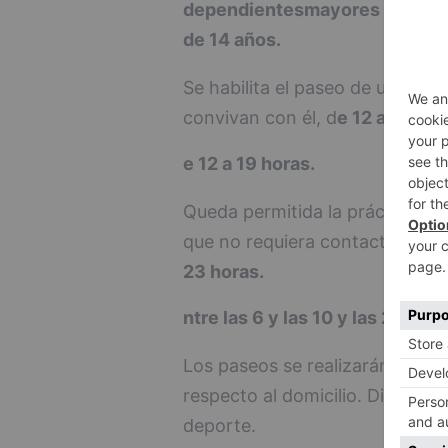
dependientes
mayores de 70 
de 14 años.
Se habilita el paseo de un adu
convivan con él, d
e 12 a 19 hor
e 12 a 19 horas.
Queda permitida la práctica no 
que no requiera contacto con t
23 horas.
ntre las 6 y las 10 y las 20 y la
Los paseos se realizarán con un
respecto al domicilio. Dicha limi
deporte.