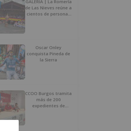
GALERÍA | La Romería
de Las Nieves reúne a
cientos de personas
en Las Machorras
Oscar Onley
conquista Pineda de
la Sierra
CCOO Burgos tramita
más de 200
expedientes de
regularización de
inmigrantes