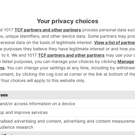
años
10 a 12 horas y de 19 a 20 horas
más
5
lto con un máximo de 3 niños/as que
as.
profesional de cualquier deporte individual
erceros e
ntre las 6 y las 10 y las 20 y las
s 23 horas.
a distancia no superior a 1 kilómetro con
tación no es aplicable a la práctica del