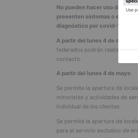
No pueden hacer uso de estas 
presenten síntomas o estén en 
diagnóstico por covid-19, o qu
A partir del lunes 4 de mayo
, 
federados podrán realizar entr
contacto.
A partir del lunes 4 de mayo
Se permite la apertura de loca
minoristas y actividades de serv
individual de los clientes.
Se permite la apertura de locale
para el servicio exclusivo de ent