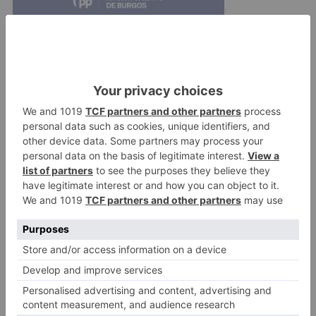
En esta línea, denuncia "la mentira" que supone
el llamado Plan Gamonal del "que tanto presume
De la Rosa", y que es un proyecto "fantasma"
que no se ha llevado a ninguna Comisión ni
Pleno para su aprobación, lo mismo que ocurre
con el Plan de Movilidad que se está
incumpliendo de forma sistemática.
Gamonal
berzosa
psoe
rosa
castigan
suprimir
plazas
aparcamiento
LO + VISTO