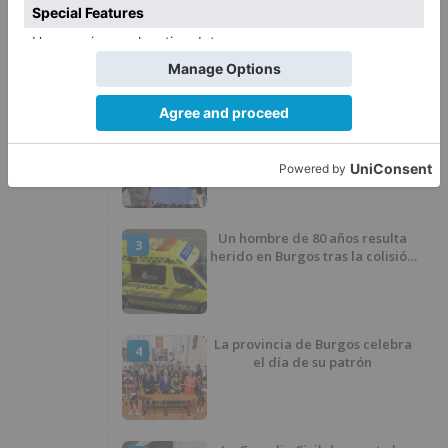
Fallece un ciclista en Burgos tras
1
avisar otro conductor que se
había caído de la bicicleta
Villatoro da el primer paso para
2
dejar atrás su aislamiento con el
inicio de la senda peatonal y
ciclista
Un hombre de 80 años resulta
3
herido en Burgos tras la colisión
entre un turismo y un camión
La provincia de Burgos celebra
4
el día de su patrón