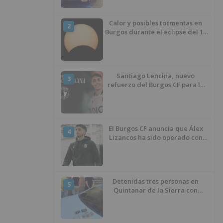
Calor y posibles tormentas en
2
Burgos durante el eclipse del 12
de agosto
Santiago Lencina, nuevo
3
refuerzo del Burgos CF para la
temporada 2026/27
El Burgos CF anuncia que Álex
4
Lizancos ha sido operado con
éxito del menisco de su rodilla
izquierda
Detenidas tres personas en
5
Quintanar de la Sierra con
hachís, cocaína y marihuana
ocultos en su vehículo