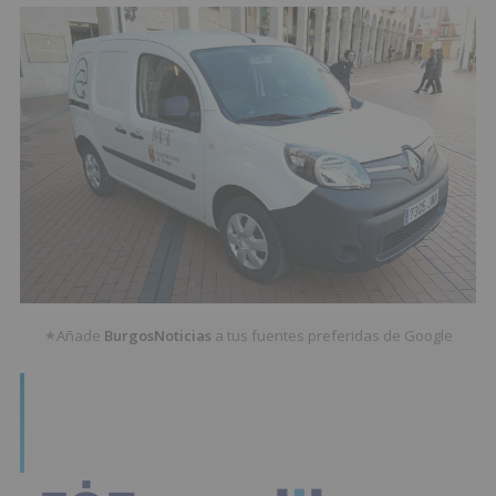
Añade
BurgosNoticias
a tus fuentes preferidas de Google
★