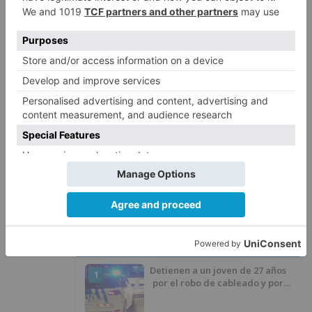
En este sentido, Berzosa ha asegurado que
"Josué Temiño está desbordado y le viene
grande el puesto y los cargos que ocupa en las
concejalías que tiene asignadas"
Movilidad
berzosa
psoe
cree
sostenible
comporta
kamikaze
autopista
contario
LO + VISTO
Detienen a un joven de 27 años
1
por el robo de cableado y por
atentado contra los agentes