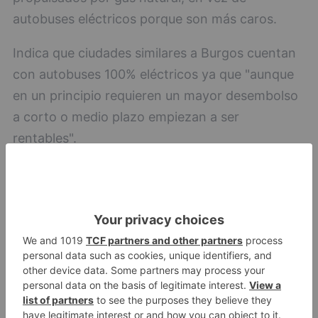
autobuses eléctricos porque son más caros.
Indica que ciudades similares a Burgos cuentan
con autobuses 100% eléctricos ya que "aunque
en un principio requieren un mayor desembolso
a corto o medio plazo empiezan a ser
rentables".