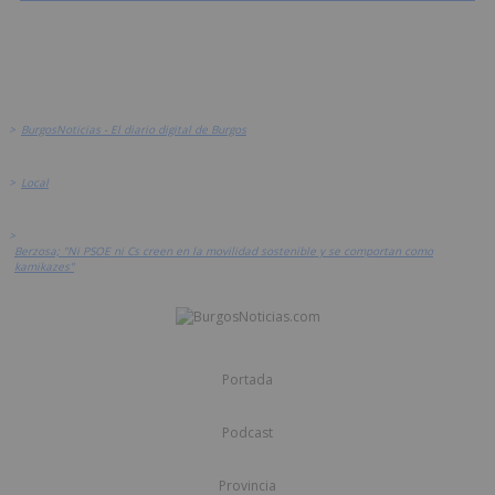
>
BurgosNoticias - El diario digital de Burgos
>
Local
>
Berzosa; "Ni PSOE ni Cs creen en la movilidad sostenible y se comportan como
kamikazes"
Portada
Podcast
Provincia