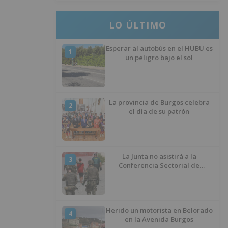
LO ÚLTIMO
Esperar al autobús en el HUBU es
1
un peligro bajo el sol
La provincia de Burgos celebra
2
el día de su patrón
La Junta no asistirá a la
3
Conferencia Sectorial de
Infancia y pide el retorno de los
menores a Marruecos desde
Ceuta
Herido un motorista en Belorado
4
en la Avenida Burgos