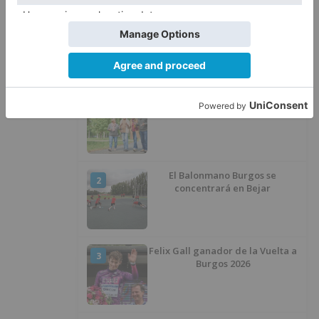
LO ÚLTIMO
Más ventajas con el carné 60 CYL
1
El Balonmano Burgos se
2
concentrará en Bejar
Felix Gall ganador de la Vuelta a
3
Burgos 2026