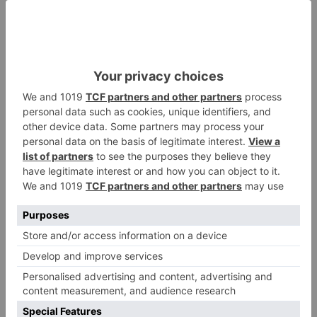
avisar otro conductor que se
había caído de la bicicleta
Villatoro da el primer paso para
2
dejar atrás su aislamiento con el
inicio de la senda peatonal y
ciclista
Un hombre de 80 años resulta
3
herido en Burgos tras la colisión
entre un turismo y un camión
La provincia de Burgos celebra
4
el día de su patrón
La Guardia Civil desmonta la
5
versión de un repartidor tras
desaparecer 3.256 euros