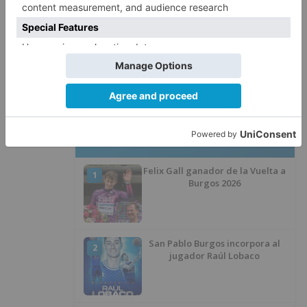
La Guardia Civil desmonta la
5
versión de un repartidor tras
desaparecer 3.256 euros
LO ÚLTIMO
Felix Gall ganador de la Vuelta a
1
Burgos 2026
San Pablo Burgos incorpora al
2
jugador Raúl Lobaco