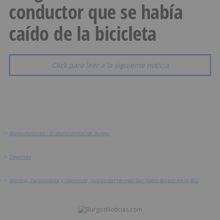
conductor que se había
caído de la bicicleta
Click para leer a la siguiente noticia
>
BurgosNoticias - El diario digital de Burgos
>
Deportes
>
Brindisi, Darussafaka y Oostende, rivales del Hereda San Pablo Burgos en la BCL