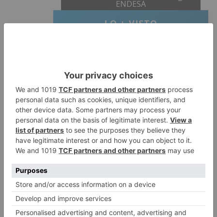
ENDESA
LO + VISTO
Fallece un ciclista en Burgos tras
1
avisar otro conductor que se
había caído de la bicicleta
Villatoro da el primer paso para
2
dejar atrás su aislamiento con el
inicio de la senda peatonal y
ciclista
Un hombre de 80 años resulta
3
herido en Burgos tras la colisión
entre un turismo y un camión
La provincia de Burgos celebra
4
el día de su patrón