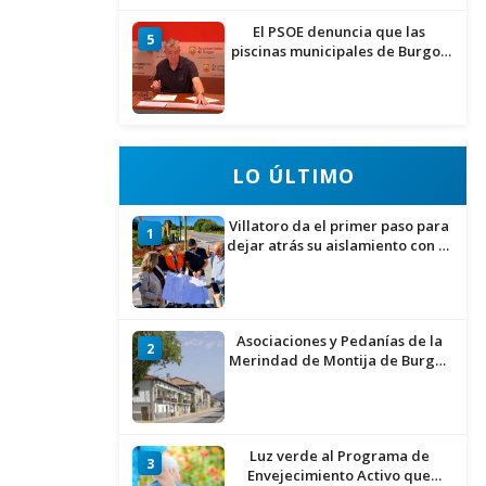
El PSOE denuncia que las
5
piscinas municipales de Burgos
llevan seis meses sin la
desinfección obligatoria contra
plagas
LO ÚLTIMO
Villatoro da el primer paso para
1
dejar atrás su aislamiento con el
inicio de la senda peatonal y
ciclista
Asociaciones y Pedanías de la
2
Merindad de Montija de Burgos
piden la reapertura de la
farmacia de Villasante
Luz verde al Programa de
3
Envejecimiento Activo que