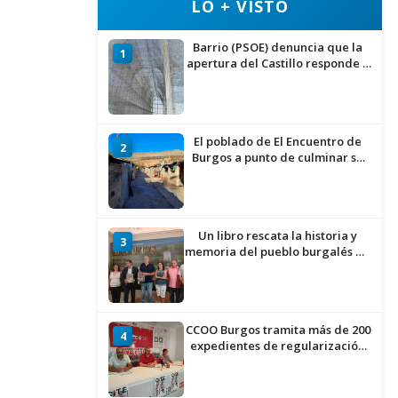
LO + VISTO
Barrio (PSOE) denuncia que la
1
apertura del Castillo responde a
“una foto” y no a la culminación
del proyecto
El poblado de El Encuentro de
2
Burgos a punto de culminar su
proceso de realojo
Un libro rescata la historia y
3
memoria del pueblo burgalés de
Huérmeces
CCOO Burgos tramita más de 200
4
expedientes de regularización
de inmigrantes