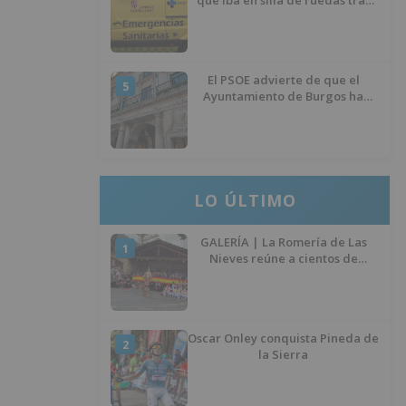
que iba en silla de ruedas tras
ser atropellado en Burgos
El PSOE advierte de que el
5
Ayuntamiento de Burgos ha
"vaciado la hucha" y depende
del Ministerio para sostener las
inversiones
LO ÚLTIMO
GALERÍA | La Romería de Las
1
Nieves reúne a cientos de
personas en Las Machorras
Oscar Onley conquista Pineda de
2
la Sierra