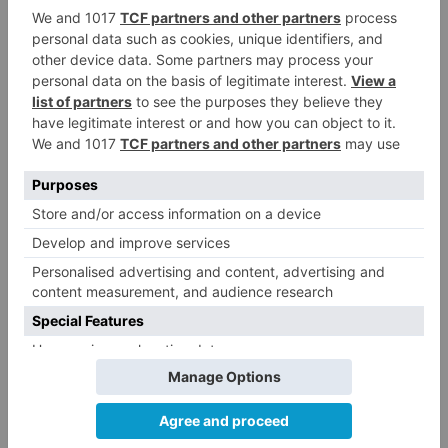
Finalmente, en estos momentos, se trabaja en
captar la participación de empresas y
profesionales que puedan aportar su
conocimiento para la mejora de la prestación de
los servicios de esta oficina, para los que se
contará con referentes como la Universidad de
Burgos, a través de su Grado de Comunicación
Audiovisual, directores, actores, productores,
etc. Asimismo, se tendrá en cuenta la
experiencia de miembros del sector turístico y
audiovisual.
Burgos
Turismo
apuesta
audiovisual