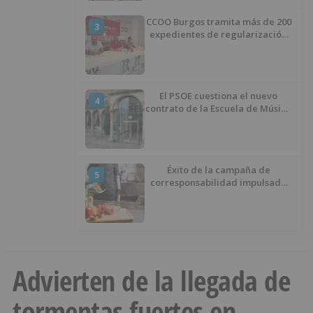
CCOO Burgos tramita más de 200
3
expedientes de regularización
de inmigrantes
El PSOE cuestiona el nuevo
4
contrato de la Escuela de Música
por su “urgencia injustificada”
Éxito de la campaña de
5
corresponsabilidad impulsada
por el área de Igualdad
municipal
Advierten de la llegada de
tormentas fuertes en