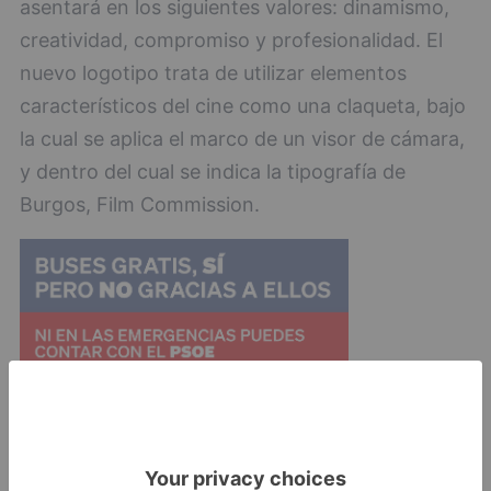
asentará en los siguientes valores: dinamismo,
creatividad, compromiso y profesionalidad. El
nuevo logotipo trata de utilizar elementos
característicos del cine como una claqueta, bajo
la cual se aplica el marco de un visor de cámara,
y dentro del cual se indica la tipografía de
Burgos, Film Commission.