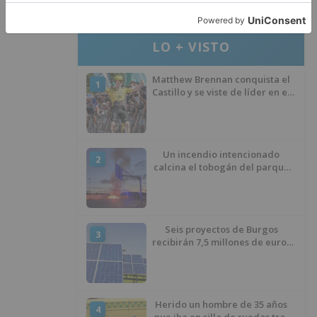
LO + VISTO
Matthew Brennan conquista el
1
Castillo y se viste de líder en el
estreno de la Vuelta a Burgos
Un incendio intencionado
2
calcina el tobogán del parque
infantil del Barrio del Pilar de
Burgos
Seis proyectos de Burgos
3
recibirán 7,5 millones de euros
para impulsar plantas solares
Herido un hombre de 35 años
4