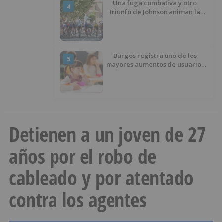
Una fuga combativa y otro
4
triunfo de Johnson animan la
penúltima jornada de la Vuelta a
Burgos
Burgos registra uno de los
5
mayores aumentos de usuarios
de ‘Conciliamos Verano’, con
1.267 niños
Detienen a un joven de 27
años por el robo de
cableado y por atentado
contra los agentes