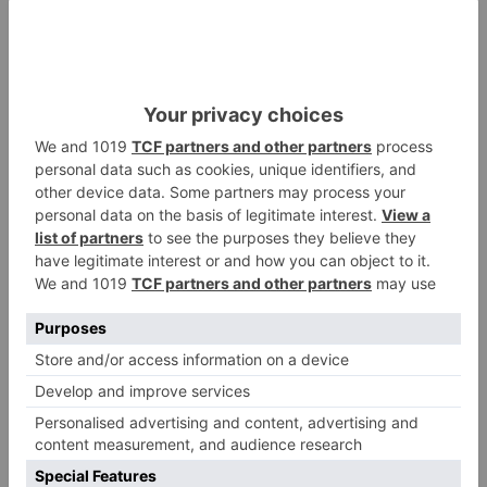
atentado contra los agentes
Calor y posibles tormentas en
2
Burgos durante el eclipse del 12
de agosto
Santiago Lencina, nuevo
3
refuerzo del Burgos CF para la
temporada 2026/27
El Burgos CF anuncia que Álex
4
Lizancos ha sido operado con
éxito del menisco de su rodilla
izquierda
Detenidas tres personas en
5
Quintanar de la Sierra con
hachís, cocaína y marihuana