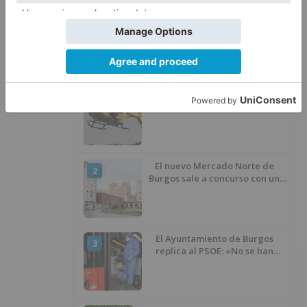
ocultos en su vehículo
LO ÚLTIMO
Fallece un ciclista en Burgos tras
1
avisar otro conductor que se
había caído de la bicicleta
El nuevo Mercado Norte de
2
Burgos sale a concurso con un
presupuesto de 21,7 millones
El Ayuntamiento de Burgos
3
replica al PSOE: «No se han
interrumpido» las
desinfecciones municipales