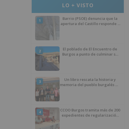
LO + VISTO
Barrio (PSOE) denuncia que la
1
apertura del Castillo responde a
“una foto” y no a la culminación
del proyecto
El poblado de El Encuentro de
2
Burgos a punto de culminar su
proceso de realojo
Un libro rescata la historia y
3
memoria del pueblo burgalés de
Huérmeces
CCOO Burgos tramita más de 200
4
expedientes de regularización
de inmigrantes