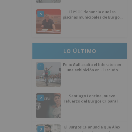
El PSOE denuncia que las
5
piscinas municipales de Burgos
llevan seis meses sin la
desinfección obligatoria contra
plagas
LO ÚLTIMO
Felix Gall asalta el liderato con
1
una exhibición en El Escudo
Santiago Lencina, nuevo
2
refuerzo del Burgos CF para la
temporada 2026/27
El Burgos CF anuncia que Álex
3