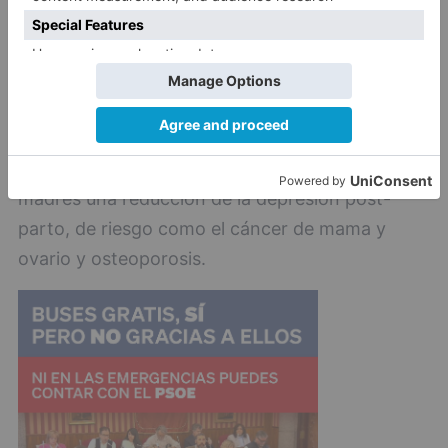
También hay estudios que reflejan que la leche
materna potencia las defensas del bebé frente a
las infecciones, con menor riesgo de
enfermedades auto-inmunes y enfermedades
atópicas y, además, un mayor desarrollo
cognitivo. Por su parte, se ha constatado en las
madres una reducción de la depresión post-
parto, de riesgo como el cáncer de mama y
ovario y osteoporosis.