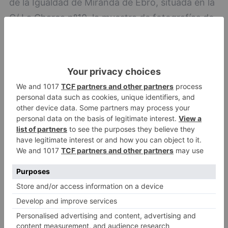
de la Igualdad de Miranda de Ebro, situada en la
C/ La Charca nº10, la muestra de fotografías de
los participantes en el 6º concurso de lactancia
que ha organizado la Asociación 'Amamanto´ de
la localidad mirandesa.
Beneficios de la lactancia
materna
La leche materna es una importante fuente de
nutrientes y son conocidas sus propiedades
beneficiosas para la salud del bebé y de la
madre. Numerosos estudios han demostrado la
influencia de la lactancia materna en el menor
riesgo de muerte en niños y en el menor riesgo
de enfermedades infantiles por infección.