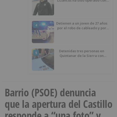
Lizancos ha sido operado con
éxito del menisco de su rodilla
izquierda
Detienen a un joven de 27 años
4
por el robo de cableado y por
atentado contra los agentes
Detenidas tres personas en
5
Quintanar de la Sierra con
hachís, cocaína y marihuana
ocultos en su vehículo
Barrio (PSOE) denuncia
que la apertura del Castillo
responde a “una foto” y