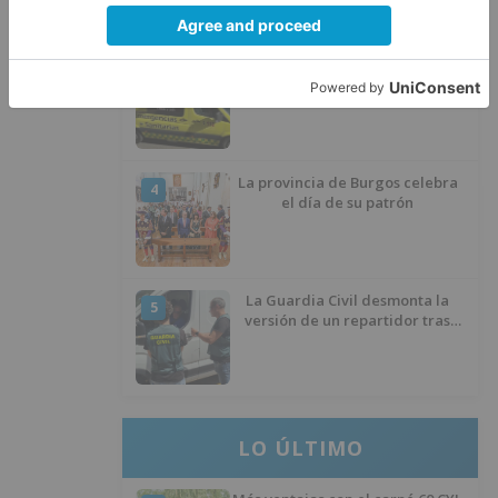
ciclista
Un hombre de 80 años resulta
3
herido en Burgos tras la colisión
entre un turismo y un camión
La provincia de Burgos celebra
4
el día de su patrón
La Guardia Civil desmonta la
5
versión de un repartidor tras
desaparecer 3.256 euros
LO ÚLTIMO