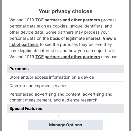
y de actividad concretos en cada momento,
actualmente, las medidas para eventos
deportivos multitudinarios.
Burgos
contiene
tendencia
nueve
casos
registra
nuevos
fallecidos
LO + VISTO
Fallece un ciclista en Burgos tras
1
avisar otro conductor que se
había caído de la bicicleta
Villatoro da el primer paso para
2
dejar atrás su aislamiento con el
inicio de la senda peatonal y