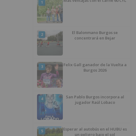
Más ventajas con el carné 60 CYL
1
El Balonmano Burgos se
2
concentrará en Bejar
Felix Gall ganador de la Vuelta a
3
Burgos 2026
San Pablo Burgos incorpora al
4
jugador Raúl Lobaco
Esperar al autobús en el HUBU es
5
un peligro bajo el sol