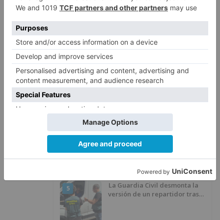
Villatoro da el primer paso para
2
dejar atrás su aislamiento con el
inicio de la senda peatonal y
ciclista
Un hombre de 80 años resulta
3
herido en Burgos tras la colisión
entre un turismo y un camión
La provincia de Burgos celebra
4
el día de su patrón
La Guardia Civil desmonta la
5
versión de un repartidor tras
desaparecer 3.256 euros