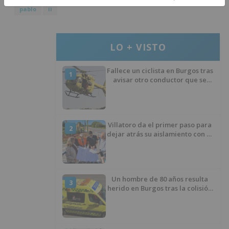
pablo
ii
LO + VISTO
Fallece un ciclista en Burgos tras
1
avisar otro conductor que se
había caído de la bicicleta
Villatoro da el primer paso para
2
dejar atrás su aislamiento con el
inicio de la senda peatonal y
ciclista
Un hombre de 80 años resulta
3
herido en Burgos tras la colisión
entre un turismo y un camión