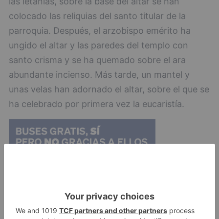
las letanías, sobre la base del altar se han
colocado las reliquias del santo titular de la
parroquia. Después, el arzobispo emérito ha
ungido el altar y las paredes del templo con
santo crisma y se ha quemado sobre el ara
abundante incienso. Más tarde, un mantel y
unas velas han adornado el altar, sobre el que se
ha celebrado por primera vez la eucaristía.