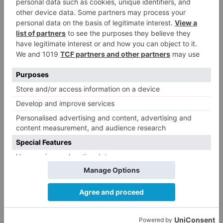
Al concluir la celebración, el párroco, Julián
Palencia, visiblemente emocionado, ha
subrayado que «ahora este trocito de tierra es el
lugar que tenemos que llenar de la gloria de
Dios». Ha agradecido a todas las personas que
han permitido llevar adelante el proyecto y ha
animado a la edificación de «una comunidad
cristiana, verdadera parroquia»: «Pasaos por
San Juan Pablo II, merece la pena», ha pedido
anunciar a sus feligreses.
Burgos
dedica
nueva
parroquia
san
juan