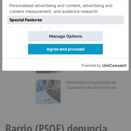
El Burgos CF anuncia que Álex
3
Lizancos ha sido operado con
éxito del menisco de su rodilla
izquierda
Detienen a un joven de 27 años
4
por el robo de cableado y por
atentado contra los agentes
Detenidas tres personas en
5
Quintanar de la Sierra con
hachís, cocaína y marihuana
ocultos en su vehículo
Barrio (PSOE) denuncia