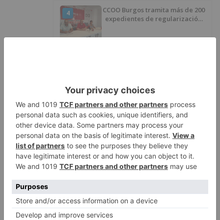
CCOO Burgos tramita más de 200
4
expedientes de regularización
de inmigrantes
El PSOE denuncia que las
5
piscinas municipales de Burgos
llevan seis meses sin la
desinfección obligatoria contra
plagas
LO ÚLTIMO
Felix Gall asalta el liderato con
1
una exhibición en El Escudo
Santiago Lencina, nuevo
2
refuerzo del Burgos CF para la
temporada 2026/27