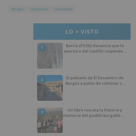
Burgos
deportivo
diciembre
LO + VISTO
Barrio (PSOE) denuncia que la
1
apertura del Castillo responde a
“una foto” y no a la culminación
del proyecto
El poblado de El Encuentro de
2
Burgos a punto de culminar su
proceso de realojo
Un libro rescata la historia y
3
memoria del pueblo burgalés de
Huérmeces