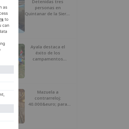
Detenidas tres
personas en
Quintanar de la Sierra
con hachís, cocaína y
marihuana ocultos en
su vehículo
Ayala destaca el
éxito de los
campamentos
inclusivos de
ASPANIAS tras
completar todas las
plazas
Mazuela a
contrarreloj:
40.000&euro; para
salvar su retablo