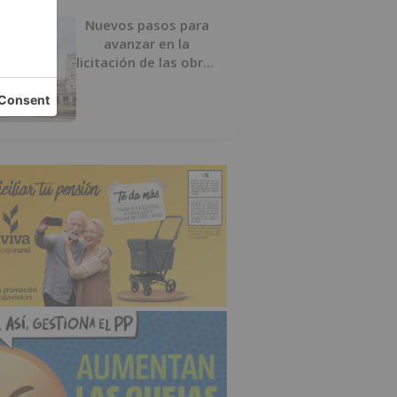
Nuevos pasos para
avanzar en la
licitación de las obras
del nuevo Mercado
Norte