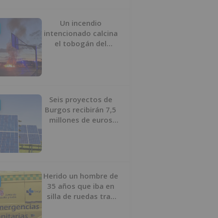
Un incendio
intencionado calcina
el tobogán del
parque infantil del
Barrio del Pilar de
Burgos
Seis proyectos de
Burgos recibirán 7,5
millones de euros
para impulsar plantas
solares
Herido un hombre de
35 años que iba en
silla de ruedas tras
ser atropellado en
Burgos