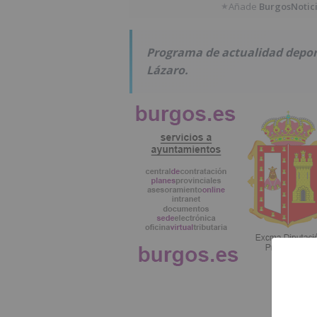
Añade
BurgosNotic
★
Programa de actualidad depor
Lázaro.