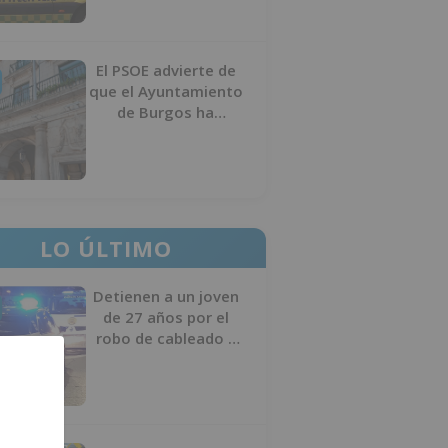
El PSOE advierte de
que el Ayuntamiento
de Burgos ha
"vaciado la hucha" y
depende del
Ministerio para
sostener las
inversiones
LO ÚLTIMO
Detienen a un joven
de 27 años por el
robo de cableado y
por atentado contra
los agentes