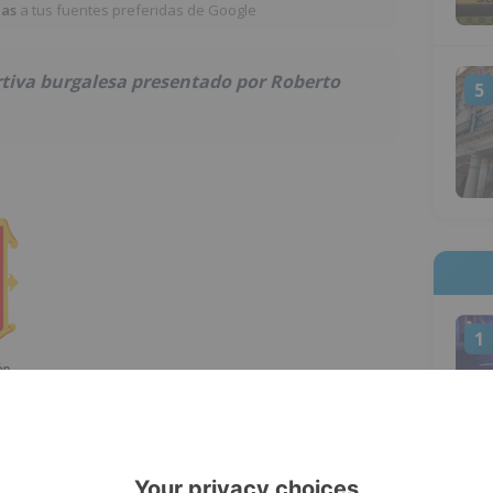
ias
a tus fuentes preferidas de Google
tiva burgalesa presentado por Roberto
5
1