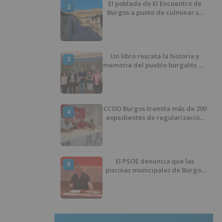
El poblado de El Encuentro de
2
Burgos a punto de culminar su
proceso de realojo
Un libro rescata la historia y
3
memoria del pueblo burgalés de
Huérmeces
CCOO Burgos tramita más de 200
4
expedientes de regularización
de inmigrantes
El PSOE denuncia que las
5
piscinas municipales de Burgos
llevan seis meses sin la
desinfección obligatoria contra
plagas