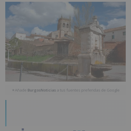
Añade
BurgosNoticias
a tus fuentes preferidas de Google
★