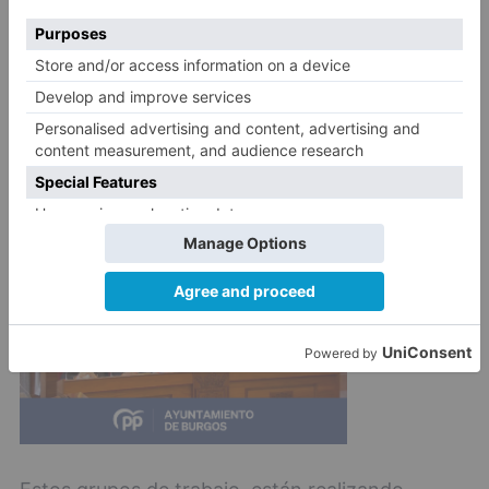
- E-commerce y Marketplace.
- Ferias Virtuales.
- Mercados Interprovinciales.