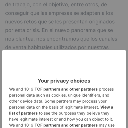
de trabajo, con el objetivo, entre otros, de
conseguir que las empresas se adapten a los
nuevos retos que se les presentan originados
por esta crisis. En el nuevo panorama que se
nos plantea, nos encontramos que los canales
de venta habituales utilizados por nuestras
empresas han cambiado, por lo que es
imprescindible que la adaptación de estos
sectores se haga de una forma rápida y eficaz.
Los grupos de trabajo que se han creado hasta
el momento son cinco:
- Formación online.
- Redes Sociales.