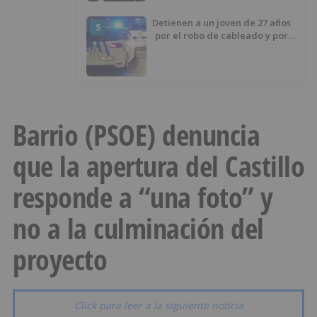
Detienen a un joven de 27 años
5
por el robo de cableado y por
atentado contra los agentes
Barrio (PSOE) denuncia
que la apertura del Castillo
responde a “una foto” y
no a la culminación del
proyecto
Click para leer a la siguiente noticia