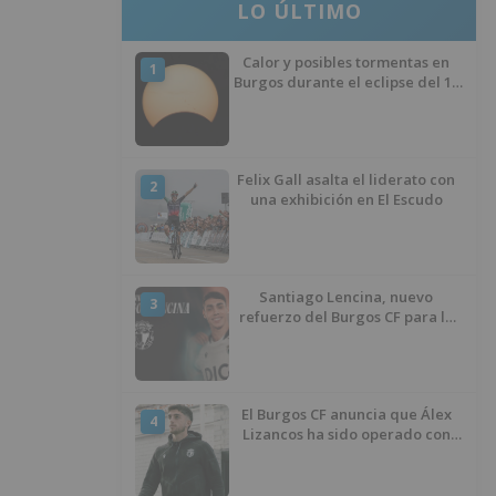
LO ÚLTIMO
Calor y posibles tormentas en
1
Burgos durante el eclipse del 12
de agosto
Felix Gall asalta el liderato con
2
una exhibición en El Escudo
Santiago Lencina, nuevo
3
refuerzo del Burgos CF para la
temporada 2026/27
El Burgos CF anuncia que Álex
4
Lizancos ha sido operado con
éxito del menisco de su rodilla
izquierda