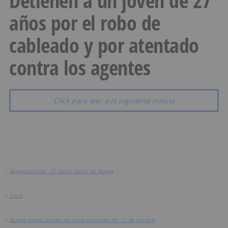
Detienen a un joven de 27
años por el robo de
cableado y por atentado
contra los agentes
Click para leer a la siguiente noticia
>
BurgosNoticias - El diario digital de Burgos
>
Local
>
Burgos podría acoger los actos centrales del '12 de octubre'