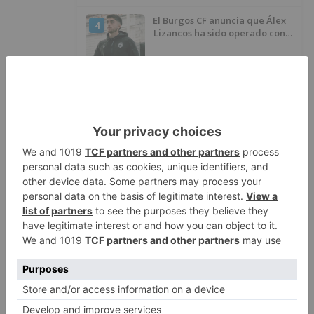
El Burgos CF anuncia que Álex
4
Lizancos ha sido operado con
éxito del menisco de su rodilla
izquierda
Detenidas tres personas en
5
Quintanar de la Sierra con
hachís, cocaína y marihuana
ocultos en su vehículo
LO ÚLTIMO
Fallece un ciclista en Burgos tras
1
avisar otro conductor que se
había caído de la bicicleta
El nuevo Mercado Norte de
2
Burgos sale a concurso con un