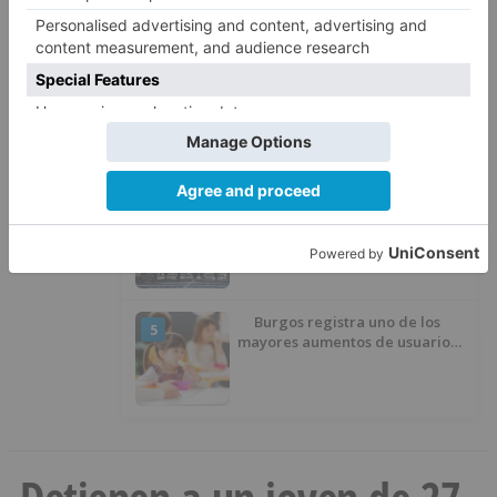
presupuesto de 21,7 millones
El Ayuntamiento de Burgos
3
replica al PSOE: «No se han
interrumpido» las
desinfecciones municipales
Una fuga combativa y otro
4
triunfo de Johnson animan la
penúltima jornada de la Vuelta a
Burgos
Burgos registra uno de los
5
mayores aumentos de usuarios
de ‘Conciliamos Verano’, con
1.267 niños