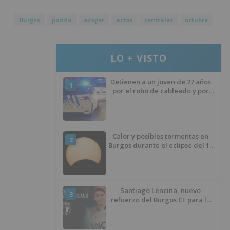
Burgos
podría
acoger
actos
centrales
octubre
LO + VISTO
Detienen a un joven de 27 años
1
por el robo de cableado y por
atentado contra los agentes
Calor y posibles tormentas en
2
Burgos durante el eclipse del 12
de agosto
Santiago Lencina, nuevo
3
refuerzo del Burgos CF para la
temporada 2026/27