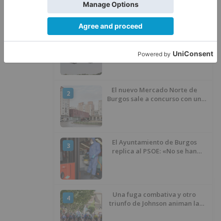
LO ÚLTIMO
Fallece un ciclista en Burgos tras
1
avisar otro conductor que se
había caído de la bicicleta
El nuevo Mercado Norte de
2
Burgos sale a concurso con un
presupuesto de 21,7 millones
El Ayuntamiento de Burgos
3
replica al PSOE: «No se han
interrumpido» las
desinfecciones municipales
Una fuga combativa y otro
4
triunfo de Johnson animan la
penúltima jornada de la Vuelta a