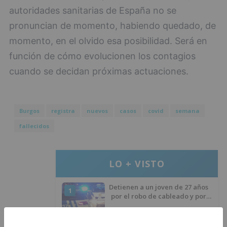
autoridades sanitarias de España no se
pronuncian de momento, habiendo quedado, de
momento, en el olvido esa posibilidad. Será en
función de cómo evolucionen los contagios
cuando se decidan próximas actuaciones.
Burgos
registra
nuevos
casos
covid
semana
fallecidos
LO + VISTO
Detienen a un joven de 27 años
1
por el robo de cableado y por
atentado contra los agentes