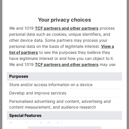
Calor y posibles tormentas en
2
Burgos durante el eclipse del 12
de agosto
Santiago Lencina, nuevo
3
refuerzo del Burgos CF para la
temporada 2026/27
El Burgos CF anuncia que Álex
4
Lizancos ha sido operado con
éxito del menisco de su rodilla
izquierda
Detenidas tres personas en
5
Quintanar de la Sierra con
hachís, cocaína y marihuana
ocultos en su vehículo