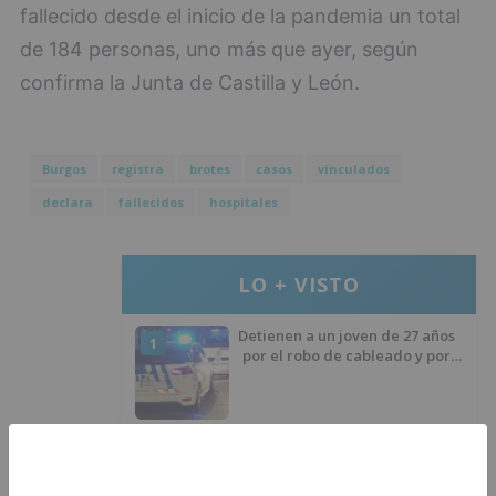
fallecido desde el inicio de la pandemia un total
de 184 personas, uno más que ayer, según
confirma la Junta de Castilla y León.
Burgos
registra
brotes
casos
vinculados
declara
fallecidos
hospitales
LO + VISTO
Detienen a un joven de 27 años
1
por el robo de cableado y por
atentado contra los agentes
Calor y posibles tormentas en
2
Burgos durante el eclipse del 12
de agosto