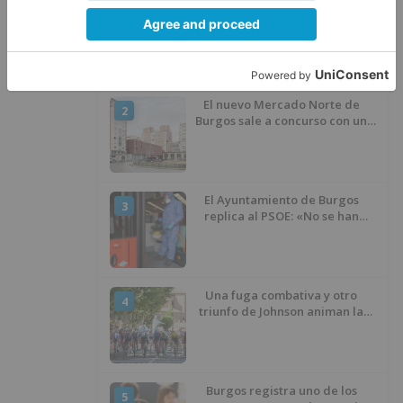
Fallece un ciclista en Burgos tras
1
avisar otro conductor que se
había caído de la bicicleta
El nuevo Mercado Norte de
2
Burgos sale a concurso con un
presupuesto de 21,7 millones
El Ayuntamiento de Burgos
3
replica al PSOE: «No se han
interrumpido» las
desinfecciones municipales
Una fuga combativa y otro
4
triunfo de Johnson animan la
penúltima jornada de la Vuelta a
Burgos
Burgos registra uno de los
5