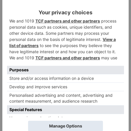
Santiago Lencina, nuevo
3
refuerzo del Burgos CF para la
temporada 2026/27
El Burgos CF anuncia que Álex
4
Lizancos ha sido operado con
éxito del menisco de su rodilla
izquierda
Detenidas tres personas en
5
Quintanar de la Sierra con
hachís, cocaína y marihuana
ocultos en su vehículo
LO ÚLTIMO