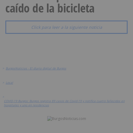
caído de la bicicleta
Click para leer a la siguiente noticia
>
BurgosNoticias - El diario digital de Burgos
>
Local
>
COVID-19 Burgos: Burgos registra 89 casos de Covid-19 y notifica cuatro fallecidos en
hospitales y uno en residencias