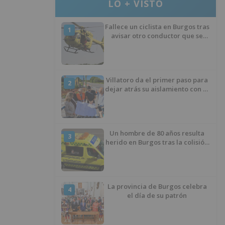
LO + VISTO
Fallece un ciclista en Burgos tras
1
avisar otro conductor que se
había caído de la bicicleta
Villatoro da el primer paso para
2
dejar atrás su aislamiento con el
inicio de la senda peatonal y
ciclista
Un hombre de 80 años resulta
3
herido en Burgos tras la colisión
entre un turismo y un camión
La provincia de Burgos celebra
4
el día de su patrón