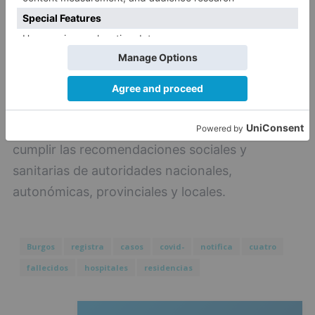
Sólo a través de la corresponsabilidad, la
solidaridad y la colaboración ciudadana y con el
esfuerzo y el compromiso de los profesionales
sanitarios, la pandemia por la COVID-19 podrá
ser superada, siendo para ello fundamental
cumplir las recomendaciones sociales y
sanitarias de autoridades nacionales,
autonómicas, provinciales y locales.
Burgos
registra
casos
covid-
notifica
cuatro
fallecidos
hospitales
residencias