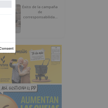
Éxito de la campaña
de
corresponsabilidad
impulsada por el área
de Igualdad municipal