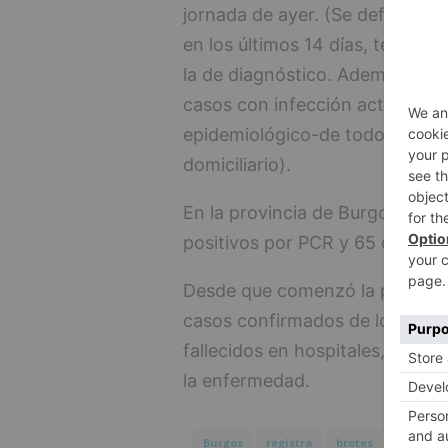
jornada de ayer. (Se define com
en los últimos 14 días, teniend
la de diagnóstico. Además, se 
casos con infección activa entr
epidemiológico-de todo tipo ámb
domiciliario).
En la provincia de Burgos, han
positivos por PCR y 65 diagnost
Desde que comenzó la pandemia
casos confirmados de los que 6
fallecidos en hospitales, tres 
la enfermedad.
Burgos
registra
brotes
casos