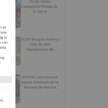
Oscar Onley
conquista Pineda de
la Sierra
CCOO Burgos tramita
más de 200
expedientes de
regularización de
inmigrantes
El PSOE cuestiona el
nuevo contrato de la
Escuela de Música
por su “urgencia
injustificada”