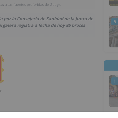
ias
a tus fuentes preferidas de Google
a por la Consejería de Sanidad de la Junta de
5
urgalesa registra a fecha de hoy 95 brotes
1
 estos brotes activos, 45 más que en la