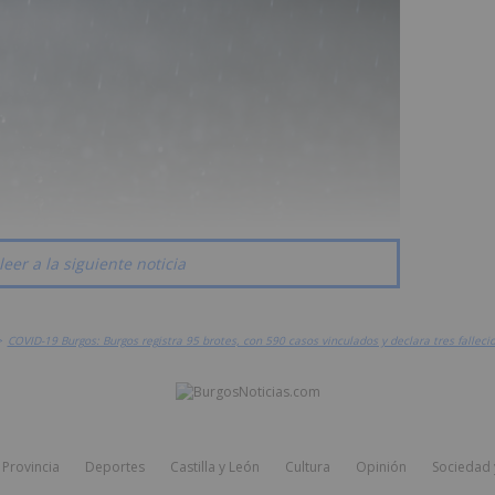
leer a la siguiente noticia
>
COVID-19 Burgos: Burgos registra 95 brotes, con 590 casos vinculados y declara tres falleci
Provincia
Deportes
Castilla y León
Cultura
Opinión
Sociedad 