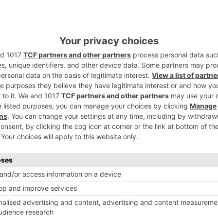
o brote activo aquel que ha tenido lugar
2
o en cuenta la fecha de inicio de síntomas o
considera brote agrupaciones de 3 o más
e los que se ha establecido vínculo
itos, incluidos los familiares/
3
 registrado un total de 181 acumulados
icados en el día anterior.
, la provincia de Burgos acumula 6.931
.092 son por PCR. Se contabilizan 241
4
más que ayer y 1.162 personas han superado
vinculados
declara
tres
fallecidos