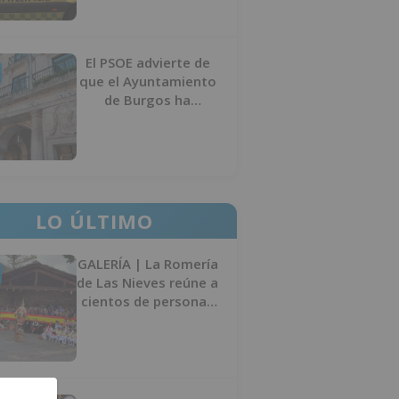
El PSOE advierte de
que el Ayuntamiento
de Burgos ha
"vaciado la hucha" y
depende del
Ministerio para
sostener las
inversiones
LO ÚLTIMO
GALERÍA | La Romería
de Las Nieves reúne a
cientos de personas
en Las Machorras