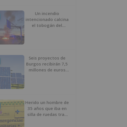
Un incendio
intencionado calcina
el tobogán del
parque infantil del
Barrio del Pilar de
Burgos
Seis proyectos de
Burgos recibirán 7,5
millones de euros
para impulsar plantas
solares
Herido un hombre de
35 años que iba en
silla de ruedas tras
ser atropellado en
Burgos