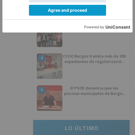
proceso de realojo
Un libro rescata la historia y
3
memoria del pueblo burgalés de
Huérmeces
CCOO Burgos tramita más de 200
4
expedientes de regularización
de inmigrantes
El PSOE denuncia que las
5
piscinas municipales de Burgos
llevan seis meses sin la
desinfección obligatoria contra
plagas
LO ÚLTIMO