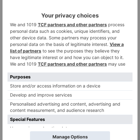
con síntomas compatibles y 298 se encuentran
en aislamientos preventivo sin síntomas.
Burgos
registra
cuatro
nuevos
positivos
suma
casos
confirmados
pcr
mismos
fallecidos
idénticas
altas
LO + VISTO
Barrio (PSOE) denuncia que la
1
apertura del Castillo responde a
“una foto” y no a la culminación
del proyecto
El poblado de El Encuentro de
2
Burgos a punto de culminar su