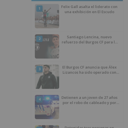
Felix Gall asalta el liderato con
1
una exhibición en El Escudo
Santiago Lencina, nuevo
2
refuerzo del Burgos CF para la
temporada 2026/27
El Burgos CF anuncia que Álex
3
Lizancos ha sido operado con
éxito del menisco de su rodilla
izquierda
Detienen a un joven de 27 años
4
por el robo de cableado y por
atentado contra los agentes
Detenidas tres personas en