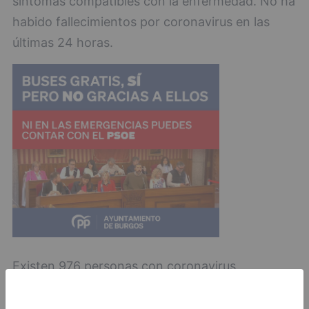
síntomas compatibles con la enfermedad. No ha
habido fallecimientos por coronavirus en las
últimas 24 horas.
Existen 976 personas con coronavirus
confirmado y 743 han superado la enfermedad,
mientras que 23 personas permanecen aisladas