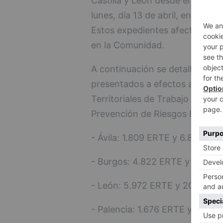
Castilla y León desde el lunes 
lunes, día 13 de abril, en el co
Estos expedientes afectan a un
en la Comunidad.
A continuación se detalla el 
presentados a efectos administ
Territoriales de Trabajo (OTT) 
Prevención de Riesgos Laborale
- Ávila: 1.809 ERTE y 6.871 trab
- Burgos: 4.822 ERTE y 32.208 
- León: 5.972 ERTE y 20.798 tr
- Palencia: 1.676 ERTE y 7.814 