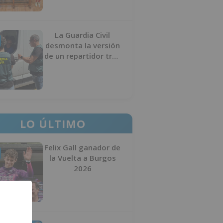
La Guardia Civil
desmonta la versión
de un repartidor tras
desaparecer 3.256
euros
LO ÚLTIMO
Felix Gall ganador de
la Vuelta a Burgos
2026