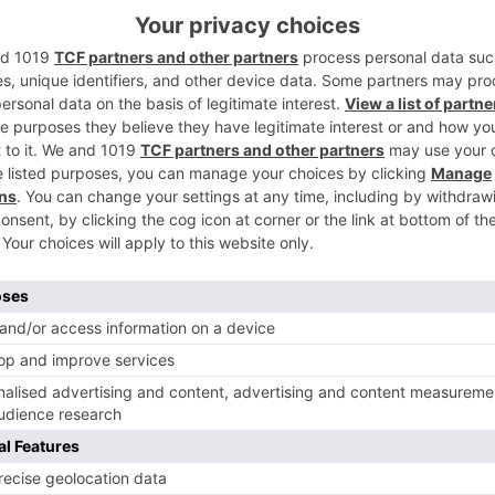
16 de marzo hasta las 14 horas de hoy
2
ntexto de la crisis del coronavirus COVID-19.
 número potencial de 171.269 trabajadores
cómputo de los ERTE que constan como
rativos ante las nueve Oficinas
3
y la Dirección General de Trabajo y
s de la Consejería de Empleo e Industria:
ajadores.
trabajadores.
4
abajadores.
trabajadores.