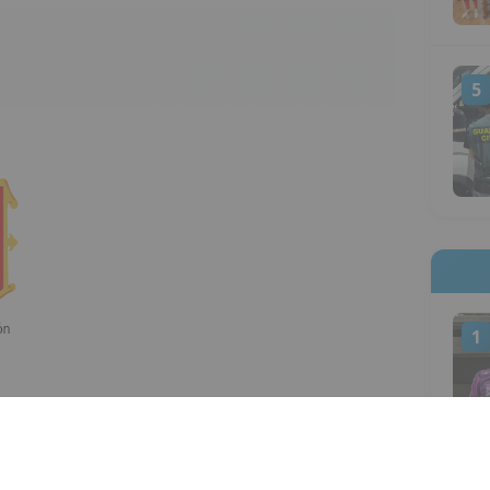
5
1
licitudes de Expedientes de Regulación
empresas con centro/s de trabajo en