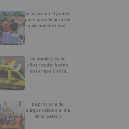
Villatoro da el primer
paso para dejar atrás
su aislamiento con el
inicio de la senda
peatonal y ciclista
Un hombre de 80
años resulta herido
en Burgos tras la
colisión entre un
turismo y un camión
La provincia de
Burgos celebra el día
de su patrón