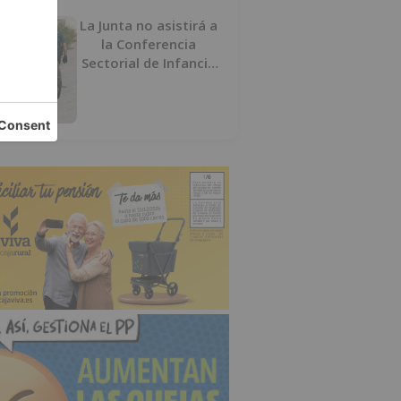
La Junta no asistirá a
la Conferencia
Sectorial de Infancia
y pide el retorno de
los menores a
Marruecos desde
Ceuta