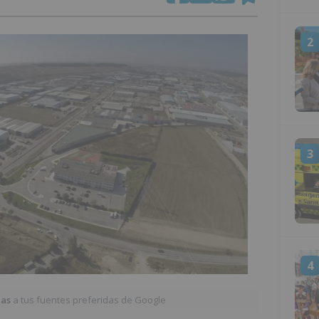
2
3
4
ias
a tus fuentes preferidas de Google