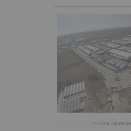
Añade
BurgosNotic
★