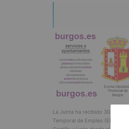
La Junta ha recibido 30.661 so
Temporal de Empleo (ERTE) de 