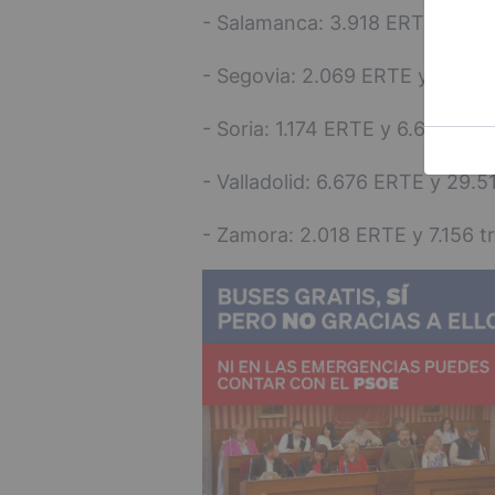
- Salamanca: 3.918 ERTE y 12.7
- Segovia: 2.069 ERTE y 9.470 
- Soria: 1.174 ERTE y 6.643 tra
- Valladolid: 6.676 ERTE y 29.5
- Zamora: 2.018 ERTE y 7.156 t