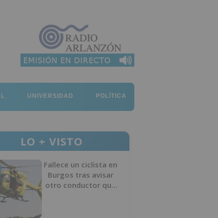
AL
UNIVERSIDAD
POLÍTICA
LO + VISTO
Fallece un ciclista en
Burgos tras avisar
otro conductor que
se había caído de la
bicicleta