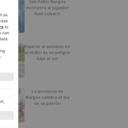
San Pablo Burgos
incorpora al jugador
Raúl Lobaco
Esperar al autobús en
el HUBU es un peligro
bajo el sol
La provincia de
Burgos celebra el día
de su patrón