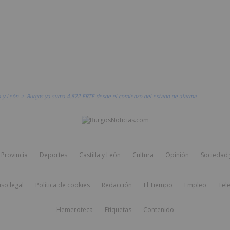
a y León
>
Burgos ya suma 4.822 ERTE desde el comienzo del estado de alarma
Provincia
Deportes
Castilla y León
Cultura
Opinión
Sociedad 
iso legal
Política de cookies
Redacción
El Tiempo
Empleo
Tele
Hemeroteca
Etiquetas
Contenido