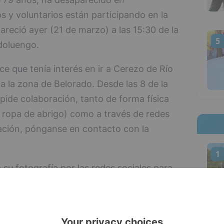
s y voluntarios están participando en la
reció ayer (21 de marzo) a las 15:30 de la
5
doluengo.
ce que tenía interés en ir a Cerezo de Río
 a la zona de Belorado. Desde las 8 de la
ide colaboración, tanto de forma física
 ropa de abrigo) como a través de redes
mación, pónganse en contacto con la
1
su fotografía por las redes sociales para
 Unidad de Salvamento Canino, que desde
ando al anciano con ayuda de sus perros.