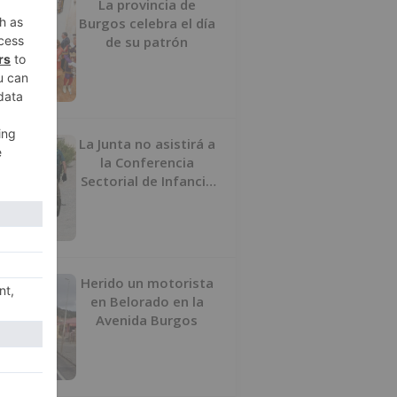
La provincia de
Burgos celebra el día
de su patrón
La Junta no asistirá a
la Conferencia
Sectorial de Infancia
y pide el retorno de
los menores a
Marruecos desde
Ceuta
Herido un motorista
en Belorado en la
Avenida Burgos