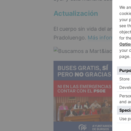
Actualización
El cuerpo sin vida del anciano
Pradoluengo.
Más información 