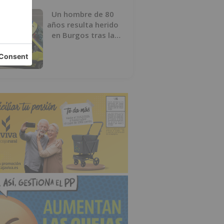
Un hombre de 80
años resulta herido
en Burgos tras la
colisión entre un
turismo y un camión