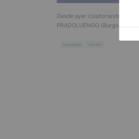
Desde ayer colaborando en la 
PRADOLUENGO (Burgos)
@eme
buscamos
martín