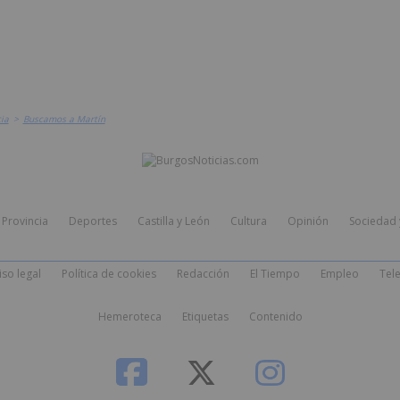
ia
>
Buscamos a Martín
Provincia
Deportes
Castilla y León
Cultura
Opinión
Sociedad 
iso legal
Política de cookies
Redacción
El Tiempo
Empleo
Tele
Hemeroteca
Etiquetas
Contenido