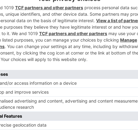
2
 ha sido encontrado en las proximidades de
aquí.
3
4