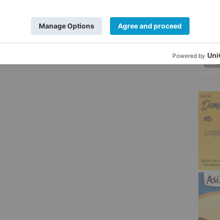
5
búsqueda de Martín Carrera en
cyl112
pic.twitter.com/fhadNBbpqr