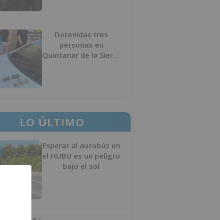
Detenidas tres
personas en
Quintanar de la Sierra
con hachís, cocaína y
marihuana ocultos en
su vehículo
LO ÚLTIMO
Esperar al autobús en
el HUBU es un peligro
bajo el sol