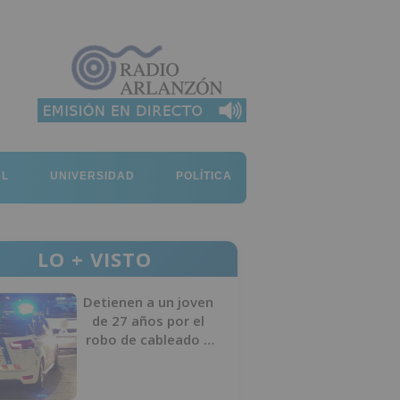
AL
UNIVERSIDAD
POLÍTICA
LO + VISTO
Detienen a un joven
de 27 años por el
robo de cableado y
por atentado contra
los agentes