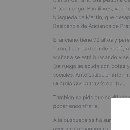
Pradoluengo. Familiares, vecino
búsqueda de Martín, que desapa
Residencia de Ancianos de Pra
El anciano tiene 79 años y pare
Tirón, localidad donde nació, o
mañana se está buscando y se p
(se ruega se acuda con botas y
sociales. Ante cualquier infor
Guardia Civil a través del 112.
También se pide que se difunda 
poder encontrarle.
A la búsqueda se ha sumado la
ayer y esta mañana están busc