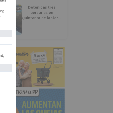
Detenidas tres
personas en
Quintanar de la Sierra
con hachís, cocaína y
marihuana ocultos en
su vehículo