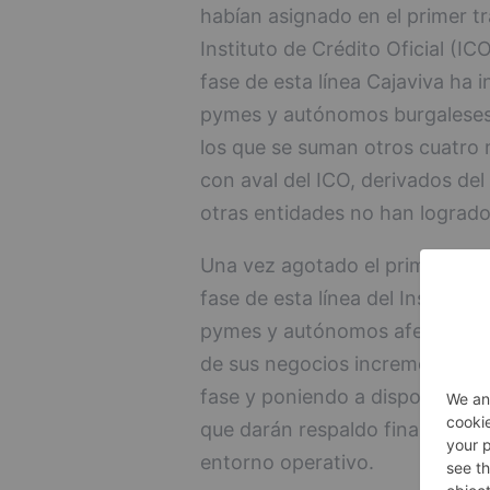
habían asignado en el primer tr
Instituto de Crédito Oficial (IC
fase de esta línea Cajaviva ha 
pymes y autónomos burgaleses p
los que se suman otros cuatro m
con aval del ICO, derivados de
otras entidades no han logrado
Una vez agotado el primer tram
fase de esta línea del Instituto
pymes y autónomos afectados, l
de sus negocios incrementando 
fase y poniendo a disposición d
que darán respaldo financiero d
entorno operativo.