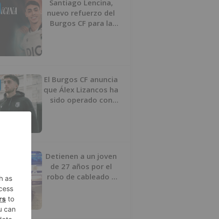
Santiago Lencina,
nuevo refuerzo del
Burgos CF para la
temporada 2026/27
El Burgos CF anuncia
que Álex Lizancos ha
sido operado con
éxito del menisco de
su rodilla izquierda
Detienen a un joven
de 27 años por el
robo de cableado y
por atentado contra
los agentes