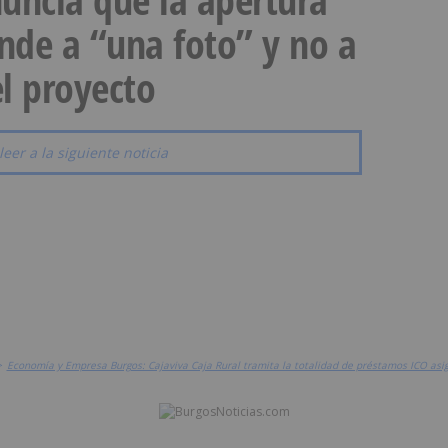
onde a “una foto” y no a
l proyecto
leer a la siguiente noticia
>
Economía y Empresa Burgos: Cajaviva Caja Rural tramita la totalidad de préstamos ICO asi