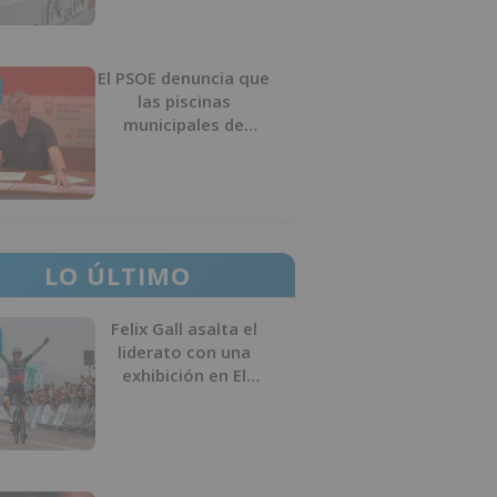
El PSOE denuncia que
las piscinas
municipales de
Burgos llevan seis
meses sin la
desinfección
obligatoria contra
plagas
LO ÚLTIMO
Felix Gall asalta el
liderato con una
exhibición en El
Escudo