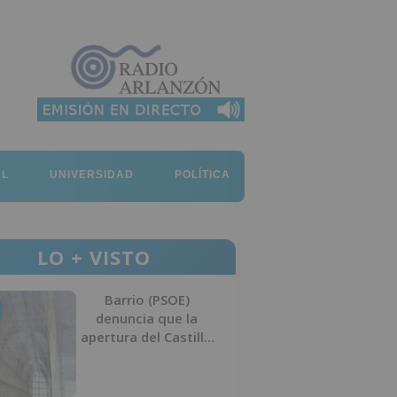
AL
UNIVERSIDAD
POLÍTICA
LO + VISTO
Barrio (PSOE)
denuncia que la
apertura del Castillo
responde a “una
foto” y no a la
culminación del