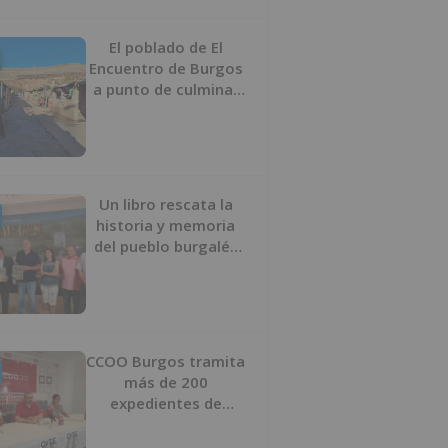
proyecto
El poblado de El
Encuentro de Burgos
a punto de culminar
su proceso de realojo
Un libro rescata la
historia y memoria
del pueblo burgalés
de Huérmeces
CCOO Burgos tramita
más de 200
expedientes de
regularización de
inmigrantes