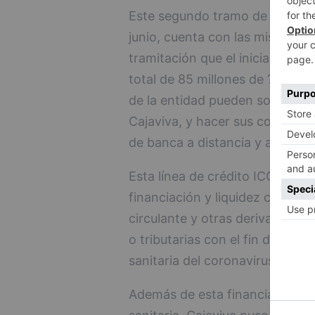
Este segundo tramo de las línea
junio, cuenta con las mismas c
tramitación que el inicial. Por 
total de 85 millones de ? de ést
de la entidad pueden solicitarlo
Cajaviva, y hacer sus consultas 
de banca a distancia y aplicaci
Esta línea de crédito ICO va di
financiación y liquidez como pa
circulante y otras derivadas de
o tributarias con el fin de alivia
sanitaria del coronavirus.
Además de esta financiación es