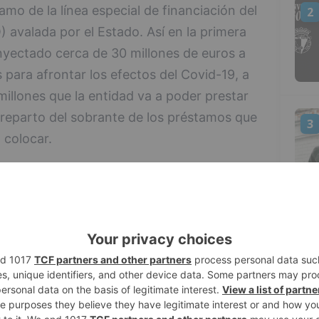
amo de la línea especial de financiación del
2
O) avalada por el Estado. Así en la primera
inyectado cerca de 30 millones de euros a
ara afrontar los efectos del Covid-19, a
illones que la entidad va a poder prestar
l reparto del sobrante de los préstamos que
3
 colocar.
o, Cajaviva se suma ahora a la segunda
 de Crédito Oficial para seguir ofreciendo a
a financiación necesaria para la viabilidad
4
en un 70% la financiación de la primera
e sus clientes, otros 57 millones de euros
estinado al tejido empresarial de su