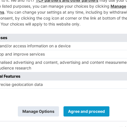
s ICO Covid-19, habilitado hasta el 30 de
5
aracterísticas y el mismo modo de
tanto, la entidad prevé haber inyectado un
a línea, antes de dicha fecha. Los clientes
 a través de toda la red de oficinas de
por vía telefónica o los canales digitales
ones tecnológicas de la entidad.
rigida a atender las necesidades de
gos de salarios, facturas, necesidad de
 vencimientos de obligaciones financieras
r las tensiones de tesorería por la crisis
pecial, desde la primera semana de crisis