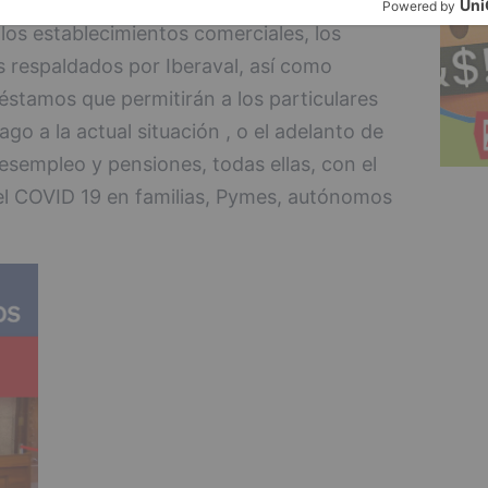
archa otras medidas como la condonación
 los establecimientos comerciales, los
 respaldados por Iberaval, así como
stamos que permitirán a los particulares
o a la actual situación , o el adelanto de
esempleo y pensiones, todas ellas, con el
del COVID 19 en familias, Pymes, autónomos