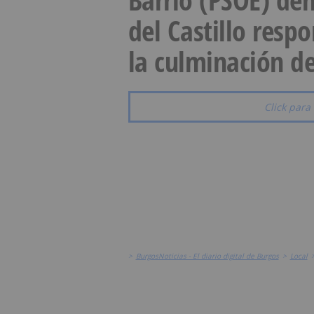
del Castillo resp
la culminación de
Click para 
>
BurgosNoticias - El diario digital de Burgos
>
Local