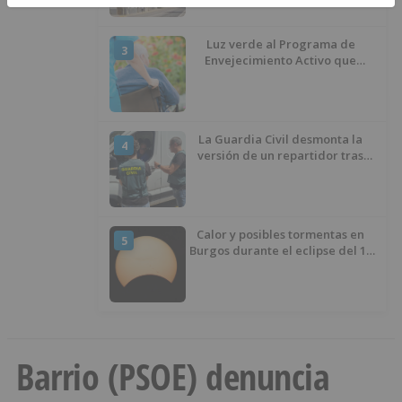
Luz verde al Programa de
3
Envejecimiento Activo que
experimenta cada una mayor
demanda
La Guardia Civil desmonta la
4
versión de un repartidor tras
desaparecer 3.256 euros
Calor y posibles tormentas en
5
Burgos durante el eclipse del 12
de agosto
Barrio (PSOE) denuncia