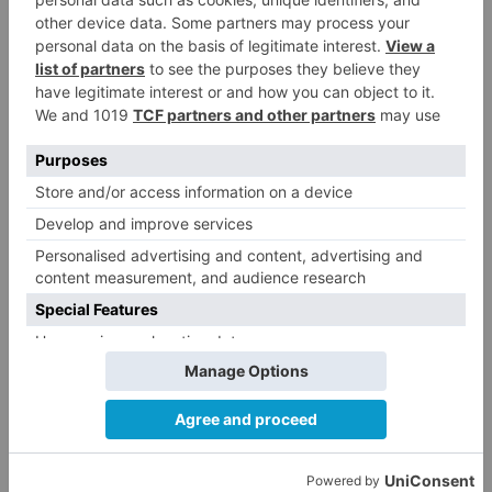
CCOO Burgos tramita más de 200
4
expedientes de regularización
de inmigrantes
El PSOE denuncia que las
5
piscinas municipales de Burgos
llevan seis meses sin la
desinfección obligatoria contra
plagas
LO ÚLTIMO
Villatoro da el primer paso para
1
dejar atrás su aislamiento con el
inicio de la senda peatonal y
ciclista
Asociaciones y Pedanías de la
2
Merindad de Montija de Burgos
piden la reapertura de la
farmacia de Villasante