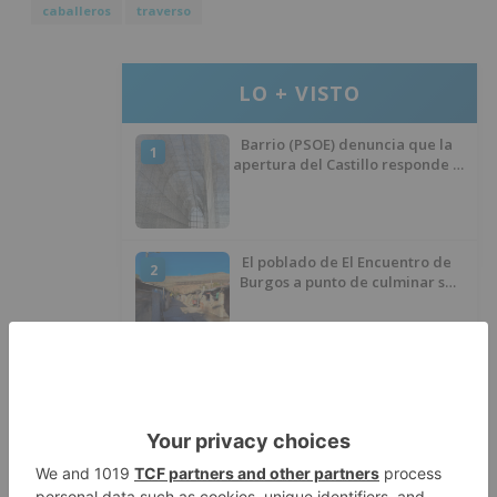
caballeros
traverso
LO + VISTO
Barrio (PSOE) denuncia que la
1
apertura del Castillo responde a
“una foto” y no a la culminación
del proyecto
El poblado de El Encuentro de
2
Burgos a punto de culminar su
proceso de realojo
Un libro rescata la historia y
3
memoria del pueblo burgalés de
Huérmeces