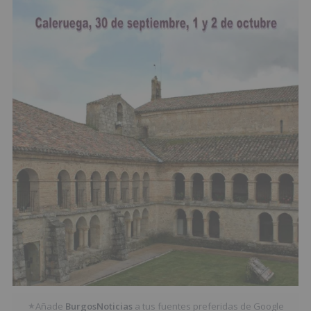
Añade
BurgosNoticias
a tus fuentes preferidas de Google
★