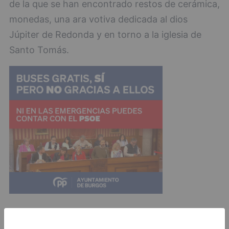
de la que se han encontrado restos de cerámica,
monedas, una ara votiva dedicada al dios
Júpiter de Redonda y en torno a la iglesia de
Santo Tomás.
Esta semana también se ha decidido en la