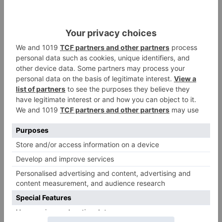
asamblea nacional que tuvo lugar en Tejeda que
sean Albarracín y Morella los municipios que se
conviertan en la sede conjunta que acogerá el
próximo año el acto central de la "Federación de
Los Pueblos más Bonitos del Mundo".
caleruega
covarrubias
unirán
asociación
pueblos
bonitos
españa
LO + VISTO
Fallece un ciclista en Burgos tras
1
avisar otro conductor que se
había caído de la bicicleta