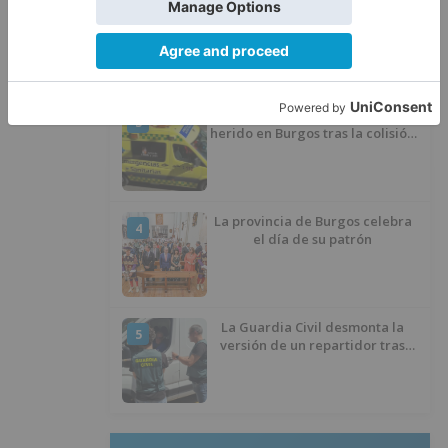
Villatoro da el primer paso para
2
dejar atrás su aislamiento con el
inicio de la senda peatonal y
ciclista
Un hombre de 80 años resulta
3
herido en Burgos tras la colisión
entre un turismo y un camión
La provincia de Burgos celebra
4
el día de su patrón
La Guardia Civil desmonta la
5
versión de un repartidor tras
desaparecer 3.256 euros