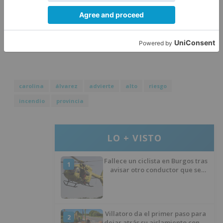
La edil ha concluido anunciando que,
próximamente, comparecerá para abordar la
situación de varios de los cinco ríos.
carolina
álvarez
advierte
alto
riesgo
incendio
provincia
LO + VISTO
Fallece un ciclista en Burgos tras
1
avisar otro conductor que se
había caído de la bicicleta
Villatoro da el primer paso para
2
dejar atrás su aislamiento con el