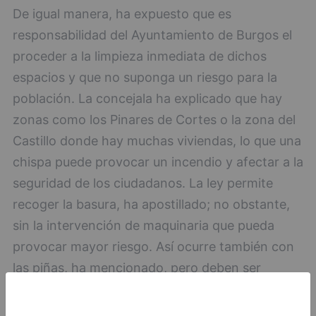
De igual manera, ha expuesto que es
responsabilidad del Ayuntamiento de Burgos el
proceder a la limpieza inmediata de dichos
espacios y que no suponga un riesgo para la
población. La concejala ha explicado que hay
zonas como los Pinares de Cortes o la zona del
Castillo donde hay muchas viviendas, lo que una
chispa puede provocar un incendio y afectar a la
seguridad de los ciudadanos. La ley permite
recoger la basura, ha apostillado; no obstante,
sin la intervención de maquinaria que pueda
provocar mayor riesgo. Así ocurre también con
las piñas, ha mencionado, pero deben ser
recogidas a mano, ya que no se puede utilizar un
rastrillo para no deteriorar la biodiversidad.