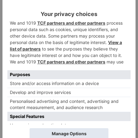
Asimismo,
Carolina Álvarez
ha señalado que
parajes como el de Fuentes Blancas o el entorno
de Villatoro también requieren una intervención
inmediata.
Carolina Álvarez