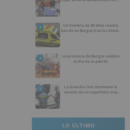
inicio de la senda peatonal y
ciclista
Un hombre de 80 años resulta
3
herido en Burgos tras la colisión
entre un turismo y un camión
La provincia de Burgos celebra
4
el día de su patrón
La Guardia Civil desmonta la
5
versión de un repartidor tras
desaparecer 3.256 euros
LO ÚLTIMO