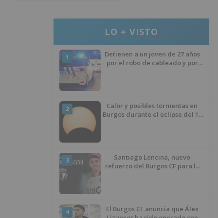
LO + VISTO
Detienen a un joven de 27 años
1
por el robo de cableado y por
atentado contra los agentes
Calor y posibles tormentas en
2
Burgos durante el eclipse del 12
de agosto
Santiago Lencina, nuevo
3
refuerzo del Burgos CF para la
temporada 2026/27
El Burgos CF anuncia que Álex
4
Lizancos ha sido operado con