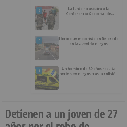
La Junta no asistirá a la
3
Conferencia Sectorial de
Infancia y pide el retorno de los
menores a Marruecos desde
Ceuta
Herido un motorista en Belorado
4
en la Avenida Burgos
Un hombre de 80 años resulta
5
herido en Burgos tras la colisión
entre un turismo y un camión
Detienen a un joven de 27
años por el robo de