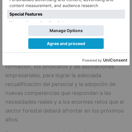
políticas mencionadas requerirá trabajadores
sobre el terreno equipados con las capacidades
necesarias para ello. Por ello -ha considerado
Clara San Damián-, es importante aprovechar
esta ocasión para trabajar de forma conjunta
todas las partes interesadas, incluidas las
administraciones públicas, los centros de
formación, los sindicatos y las asociaciones
empresariales, para lograr la adecuada
recualificación del personal y la adopción de
nuevas competencias que respondan a las
necesidades reales y a los enormes retos que el
sector forestal deberá afrontar en los próximos
años.