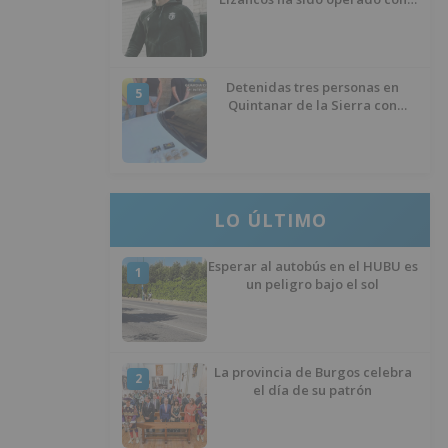
éxito del menisco de su rodilla
izquierda
Detenidas tres personas en
5
Quintanar de la Sierra con
hachís, cocaína y marihuana
ocultos en su vehículo
LO ÚLTIMO
Esperar al autobús en el HUBU es
1
un peligro bajo el sol
La provincia de Burgos celebra
2
el día de su patrón