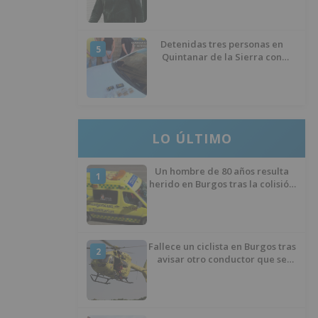
izquierda
Detenidas tres personas en
5
Quintanar de la Sierra con
hachís, cocaína y marihuana
ocultos en su vehículo
LO ÚLTIMO
Un hombre de 80 años resulta
1
herido en Burgos tras la colisión
entre un turismo y un camión
Fallece un ciclista en Burgos tras
2
avisar otro conductor que se
había caído de la bicicleta