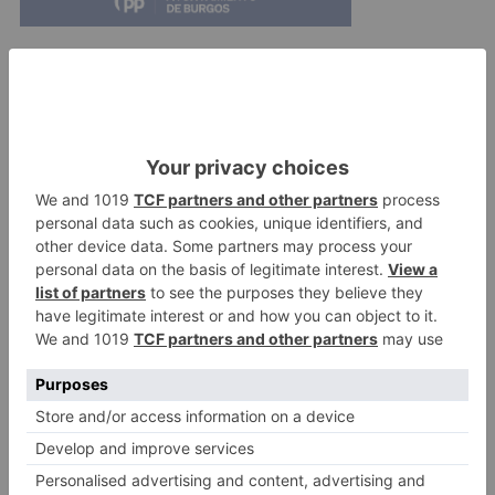
En boca de los asistentes, la jornada de ayer
significa la unidad de los pueblos y que desde
ambas orillas del Ebro no quieren que se olviden
lo que aquí está ocurriendo, desde el
Ayuntamiento de Valle de Zamanzas seguirán
adelante reivindicando a todos los niveles en las
administraciones correspondientes y desde
luego que los siguientes pasos ya están fuera de
Burgos y su provincia.
cerca
personas
exigen
arreglo
puente
robredo
tubilleja