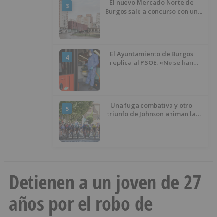
El nuevo Mercado Norte de
3
Burgos sale a concurso con un
presupuesto de 21,7 millones
El Ayuntamiento de Burgos
4
replica al PSOE: «No se han
interrumpido» las
desinfecciones municipales
Una fuga combativa y otro
5
triunfo de Johnson animan la
penúltima jornada de la Vuelta a
Burgos
Detienen a un joven de 27
años por el robo de