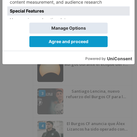
LO + VISTO
Detienen a un joven de 27 años
1
por el robo de cableado y por
atentado contra los agentes
Calor y posibles tormentas en
2
Burgos durante el eclipse del 12
de agosto
Santiago Lencina, nuevo
3
refuerzo del Burgos CF para la
temporada 2026/27
El Burgos CF anuncia que Álex
4
Lizancos ha sido operado con
éxito del menisco de su rodilla